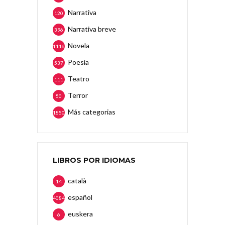
Narrativa
120
Narrativa breve
396
Novela
1116
Poesía
537
Teatro
111
Terror
50
Más categorias
1850
LIBROS POR IDIOMAS
català
14
español
4084
euskera
6