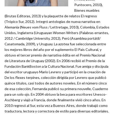
Puntocero, 2010),
Bienes muebles
(Brutas Editoras, 2013) y la plaquette de relatos El regreso
(Trópico Sur, 2012). Integró antologías de nueva narrativa en
Alemania (Neues vom Fluss / Lettretage, 2010), Colombia, Estados
Unidos, Inglaterra (Uruguayan Women Writers (Palabras errantes,
2012 / Cambridge University, 2012), Perú (Asamblea portátil/
Casatomada, 2009), y Uruguay. La azotea fue seleccionada entre
los mejores libros del año por el suplemento El País Cultural, y
obtuvo el tercer premio de narrativa édita en el Premio Nacional
de Literatura de Uruguay (2002). En 2006 recibió el Premio de la
Fundación BankBoston a la Cultura Nacional. Fue amiga y discípula
del escritor uruguayo Mario Levrero y participó en la creación de
De los flexes terpines, colección dirigida por Levrero que publicó
quince títulos, casi todos de autores noveles. En el número cinco
de esa colección, Fernanda publicó su primera nouvelle, Cuaderno
para un solo ojo. En 2004 obtuvo la beca para escritores Unesco-
Aschberg y viajó a Francia, donde finalmente vivió cinco años. En
2010 regresó al Sur, esta vez a Buenos Aires, donde trabajó como
traductora, lectora y correctora de estilo para diversas editoriales.