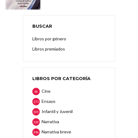
BUSCAR
Libros por género
Libros premiados
LIBROS POR CATEGORÍA
Cine
46
Ensayo
171
Infantil y Juvenil
105
Narrativa
120
Narrativa breve
396