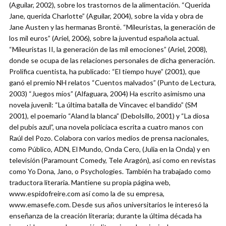
(Aguilar, 2002), sobre los trastornos de la alimentación. “Querida
Jane, querida Charlotte” (Aguilar, 2004), sobre la vida y obra de
Jane Austen y las hermanas Brontë. “Mileuristas, la generación de
los mil euros” (Ariel, 2006), sobre la juventud española actual.
“Mileuristas II, la generación de las mil emociones” (Ariel, 2008),
donde se ocupa de las relaciones personales de dicha generación.
Prolífica cuentista, ha publicado: “El tiempo huye” (2001), que
ganó el premio NH relatos “Cuentos malvados” (Punto de Lectura,
2003) “Juegos míos” (Alfaguara, 2004) Ha escrito asimismo una
novela juvenil: “La última batalla de Vincavec el bandido” (SM
2001), el poemario “Aland la blanca” (Debolsillo, 2001) y “La diosa
del pubis azul”, una novela policíaca escrita a cuatro manos con
Raúl del Pozo. Colabora con varios medios de prensa nacionales,
como Público, ADN, El Mundo, Onda Cero, (Julia en la Onda) y en
televisión (Paramount Comedy, Tele Aragón), así como en revistas
como Yo Dona, Jano, o Psychologies. También ha trabajado como
traductora literaria. Mantiene su propia página web,
www.espidofreire.com así como la de su empresa,
www.emasefe.com. Desde sus años universitarios le interesó la
enseñanza de la creación literaria; durante la última década ha