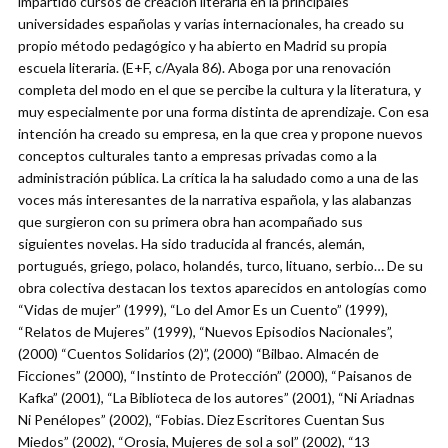
impartido cursos de creación literaria en la principales
universidades españolas y varias internacionales, ha creado su
propio método pedagógico y ha abierto en Madrid su propia
escuela literaria. (E+F, c/Ayala 86). Aboga por una renovación
completa del modo en el que se percibe la cultura y la literatura, y
muy especialmente por una forma distinta de aprendizaje. Con esa
intención ha creado su empresa, en la que crea y propone nuevos
conceptos culturales tanto a empresas privadas como a la
administración pública. La crítica la ha saludado como a una de las
voces más interesantes de la narrativa española, y las alabanzas
que surgieron con su primera obra han acompañado sus
siguientes novelas. Ha sido traducida al francés, alemán,
portugués, griego, polaco, holandés, turco, lituano, serbio… De su
obra colectiva destacan los textos aparecidos en antologías como
“Vidas de mujer” (1999), “Lo del Amor Es un Cuento” (1999),
“Relatos de Mujeres” (1999), “Nuevos Episodios Nacionales”,
(2000) “Cuentos Solidarios (2)”, (2000) “Bilbao. Almacén de
Ficciones” (2000), “Instinto de Protección” (2000), “Paisanos de
Kafka” (2001), “La Biblioteca de los autores” (2001), “Ni Ariadnas
Ni Penélopes” (2002), “Fobias. Diez Escritores Cuentan Sus
Miedos” (2002), “Orosia, Mujeres de sol a sol” (2002), “13