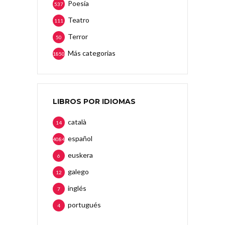
Poesía
537
Teatro
111
Terror
50
Más categorias
1850
LIBROS POR IDIOMAS
català
14
español
4084
euskera
6
galego
12
inglés
7
portugués
4