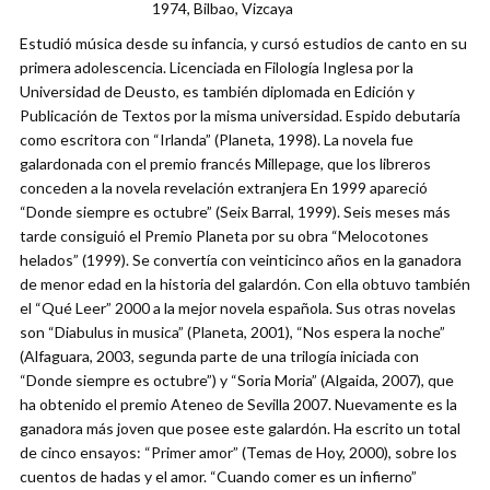
1974, Bilbao, Vizcaya
Estudió música desde su infancia, y cursó estudios de canto en su
primera adolescencia. Licenciada en Filología Inglesa por la
Universidad de Deusto, es también diplomada en Edición y
Publicación de Textos por la misma universidad. Espido debutaría
como escritora con “Irlanda” (Planeta, 1998). La novela fue
galardonada con el premio francés Millepage, que los libreros
conceden a la novela revelación extranjera En 1999 apareció
“Donde siempre es octubre” (Seix Barral, 1999). Seis meses más
tarde consiguió el Premio Planeta por su obra “Melocotones
helados” (1999). Se convertía con veinticinco años en la ganadora
de menor edad en la historia del galardón. Con ella obtuvo también
el “Qué Leer” 2000 a la mejor novela española. Sus otras novelas
son “Diabulus in musica” (Planeta, 2001), “Nos espera la noche”
(Alfaguara, 2003, segunda parte de una trilogía iniciada con
“Donde siempre es octubre”) y “Soria Moria” (Algaida, 2007), que
ha obtenido el premio Ateneo de Sevilla 2007. Nuevamente es la
ganadora más joven que posee este galardón. Ha escrito un total
de cinco ensayos: “Primer amor” (Temas de Hoy, 2000), sobre los
cuentos de hadas y el amor. “Cuando comer es un infierno”