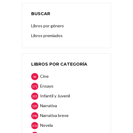
BUSCAR
Libros por género
Libros premiados
LIBROS POR CATEGORÍA
Cine
46
Ensayo
171
Infantil y Juvenil
105
Narrativa
120
Narrativa breve
396
Novela
1116