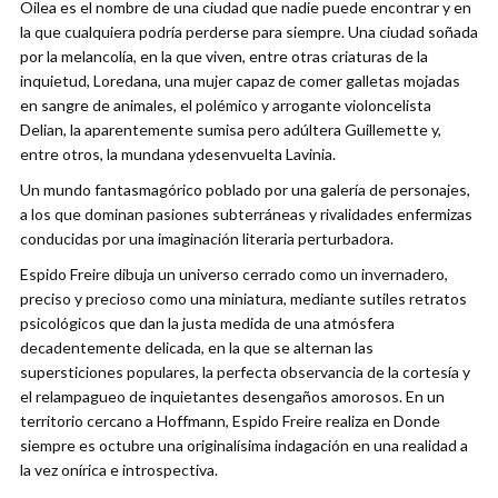
Oilea es el nombre de una ciudad que nadie puede encontrar y en
la que cualquiera podría perderse para siempre. Una ciudad soñada
por la melancolía, en la que viven, entre otras criaturas de la
inquietud, Loredana, una mujer capaz de comer galletas mojadas
en sangre de animales, el polémico y arrogante violoncelista
Delian, la aparentemente sumisa pero adúltera Guillemette y,
entre otros, la mundana ydesenvuelta Lavinia.
Un mundo fantasmagórico poblado por una galería de personajes,
a los que dominan pasiones subterráneas y rivalidades enfermizas
conducidas por una imaginación literaria perturbadora.
Espido Freire dibuja un universo cerrado como un invernadero,
preciso y precioso como una miniatura, mediante sutiles retratos
psicológicos que dan la justa medida de una atmósfera
decadentemente delicada, en la que se alternan las
supersticiones populares, la perfecta observancia de la cortesía y
el relampagueo de inquietantes desengaños amorosos. En un
territorio cercano a Hoffmann, Espido Freire realiza en Donde
siempre es octubre una originalísima indagación en una realidad a
la vez onírica e introspectiva.