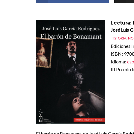
Lectura:
José Luis G
,
HISTORIA
NO
Ediciones I
ISBN
: 97
Idioma
:
esp
III Premio 
El barón de Bonamant, de José Luis García Rodrí