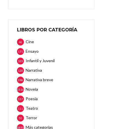
LIBROS POR CATEGORÍA
Cine
46
Ensayo
171
Infantil y Juvenil
105
Narrativa
120
Narrativa breve
396
Novela
1116
Poesía
537
Teatro
111
Terror
50
Más categorias
1850