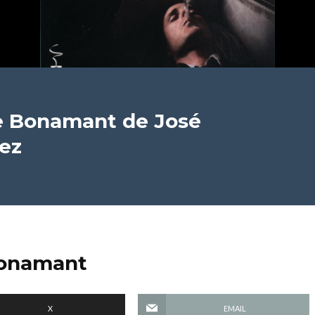
de Bonamant
de José
uez
Bonamant
X
EMAIL