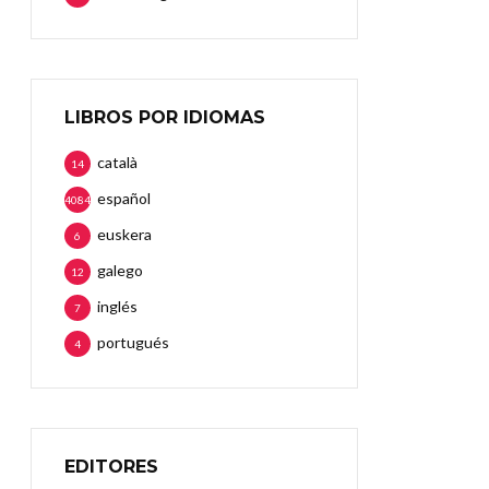
LIBROS POR IDIOMAS
català
14
español
4084
euskera
6
galego
12
inglés
7
portugués
4
EDITORES