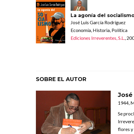
La agonía del socialism
José Luis García Rodríguez
Economía, Historia, Política
Ediciones Irreverentes, S.L.
, 20
SOBRE EL AUTOR
José
1944, 
Se proc
Irrever
flores y