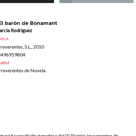
 El barón de Bonamant
arcía Rodríguez
VELA
rreverentes, S.L., 2010
88496959804
añol
Irreverentes de Novela
guez ha resultado ganadora del III Premio Irreverentes de