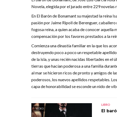
Novela, elegida por el jurado entre 229 novelas 
En El Barón de Bonamant su majestad la reina Isa
pasión por Jaime Ripoll de Berenguer, caballero 
fogosa reina, a quien acaba de conocer aquella m
compensación por los favores prestados a la rei
Comienza una dinastía familiar en la que los aco
destruyendo poco a poco un respetable apellido, 
de la isla, y unas recién nacidas libertades en el 
tierras que hacían poderosa a una familia durante
al mar se hicieron ricos de pronto y amigos de las
poderosos, los nuevos apellidos respetables. Los
capa de honorabilidad se esconde un nido de ví
LIBRO
VIDEO
El bar