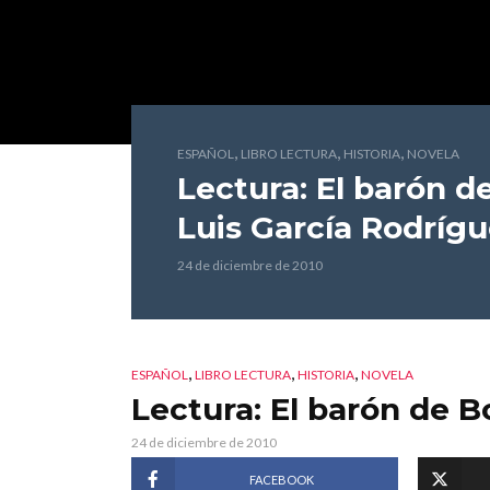
,
,
,
ESPAÑOL
LIBRO LECTURA
HISTORIA
NOVELA
Lectura: El barón 
Luis García Rodríg
24 de diciembre de 2010
,
,
,
ESPAÑOL
LIBRO LECTURA
HISTORIA
NOVELA
Lectura: El barón de 
24 de diciembre de 2010
FACEBOOK