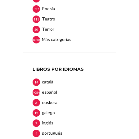
Poesía
537
Teatro
111
Terror
50
Más categorias
1850
LIBROS POR IDIOMAS
català
14
español
4084
euskera
6
galego
12
inglés
7
portugués
4