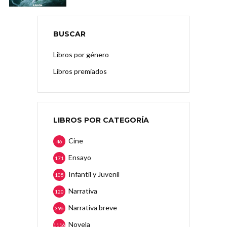
BUSCAR
Libros por género
Libros premiados
LIBROS POR CATEGORÍA
Cine
46
Ensayo
171
Infantil y Juvenil
105
Narrativa
120
Narrativa breve
396
Novela
1116