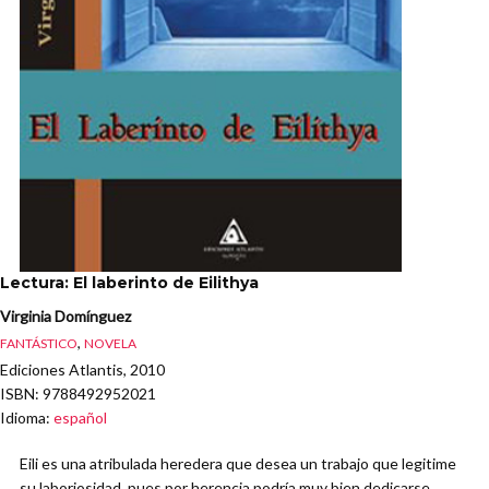
Lectura: El laberinto de Eilithya
Virginia Domínguez
,
FANTÁSTICO
NOVELA
Ediciones Atlantis, 2010
ISBN
: 9788492952021
Idioma
:
español
Eili es una atribulada heredera que desea un trabajo que legitime
su laboriosidad, pues por herencia podría muy bien dedicarse