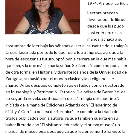
1974, Arnedo, La Rioja
Lectora precoz y
devoradora de libros
desde que los pudo
sostener entre las
manos, achaca a su
costumbre de leer bajo las sábanas el ser el causante de su miopía.
Creció fascinada por todo lo que fuera letra impresa, así que a la
hora de escoger su futuro, optó por la carrera en la que más había
que leer, y la que más le hacía soñar. Se licenció, como no podía ser
de otra forma, en Historia, y durante los años de la Universidad de
Zaragoza, su pasión por el mundo clásico y las religiones se
afianzó. Años después completó sus estudios con un doctorado
en Museología y Patrimonio Histórico. “La odisea de Berenice” es
su segunda novela, continuación de la “Trilogía del Laberinto”,
iniciada de la mano de Ediciones Atlantis con “El laberinto de
Eilithya”. Con “La odisea de Berenice” se completa la tríada de
titulos publicados por la autora, ya que también cuenta en su
haber literario con “El visitante educado y el nuevo museo”, un
manual de museología pedagógica que recientemente ha visto la