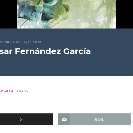
,
,
UVENIL
NOVELA
TERROR
sar Fernández García
,
NOVELA
TERROR
X
EMAIL