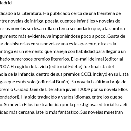
Madrid
dicado a la Literatura. Ha publicado cerca de una treintena de
tre novelas de intriga, poesía, cuentos infantiles y novelas de
En sus novelas se desarrolla un tema secundario que, a la sombra
rgumento más evidente, va imponiéndose poco a poco. Gusta de
 dos historias en sus novelas: una es la aparente, otra es la
ntriga es un elemento que maneja con habilidad para llegar a un
hado numerosos premios literarios. El e–mail del mal (editorial
07. El rugido de la vida (editorial Edebé) fue finalista del
a de la Infancia, dentro de sus premios CCEI, incluyó en su Lista
as que estás solo (editorial Bruño). Su novela La última bruja de
emio Ciudad Jaén de Literatura juvenil 2009 por su novela Ellos
dadori). Ha sido traducido a varios idiomas, entre los que se
o. Su novela Ellos fue traducida por la prestigiosa editorial israelí
dad más cercana, late lo más fantástico. Sus novelas muestran