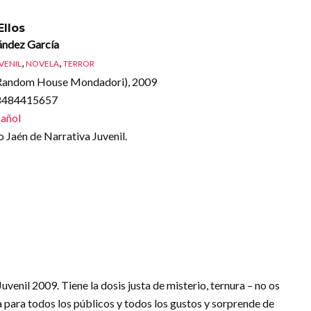
Ellos
ández García
,
,
UVENIL
NOVELA
TERROR
Random House Mondadori), 2009
88484415657
añol
Jaén de Narrativa Juvenil.
enil 2009. Tiene la dosis justa de misterio, ternura – no os
ta para todos los públicos y todos los gustos y sorprende de