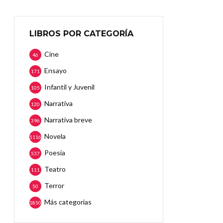
LIBROS POR CATEGORÍA
Cine
46
Ensayo
171
Infantil y Juvenil
105
Narrativa
120
Narrativa breve
396
Novela
1116
Poesía
537
Teatro
111
Terror
50
Más categorias
1850