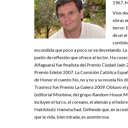
1967, 
Vive de
obras en
terror. 
de un a
combinar
escondida que poco a poco se va desvelando. La i
punto de reflexión que ofrece al lector. Ha cosec
Alfaguara) fue finalista del Premio Ciudad Jaén 20
Premio Edebé 2007. La Comisión Católica Español
de Honor el cuento No, no y no y su novela No dig
Trasmoz fue Premio La Galera 2009. Obtuvo el pr
(editorial Montena, del grupo Random House Mon
incluyen el turco, el coreano, el alemán y el hebre
Hakibbutz Hame’uchad. Defiende que, en la reali
que la vida, bien mirada, es asombrosa.