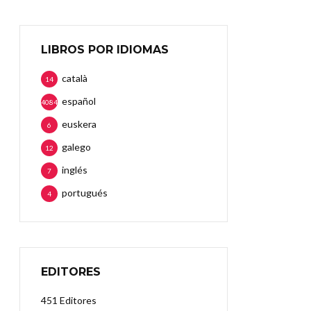
LIBROS POR IDIOMAS
català
14
español
4084
euskera
6
galego
12
inglés
7
portugués
4
EDITORES
451 Editores