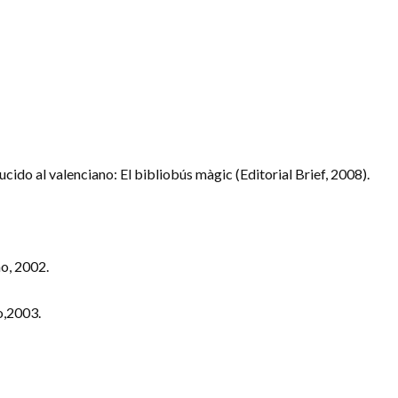
ucido al valenciano: El bibliobús màgic (Editorial Brief, 2008).
ño, 2002.
o,2003.