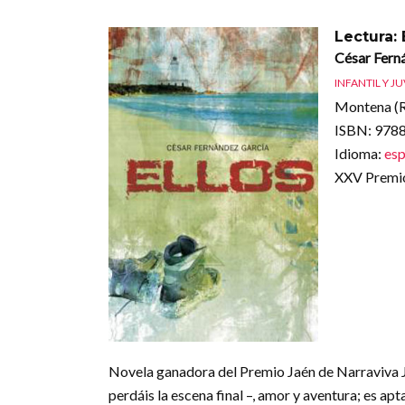
Lectura: 
César Fern
INFANTIL Y J
Montena (
ISBN
: 97
Idioma
:
esp
XXV Premio 
Novela ganadora del Premio Jaén de Narraviva Juv
perdáis la escena final –, amor y aventura; es ap