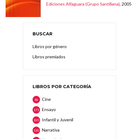
Ediciones Alfaguara (Grupo Santillana)
, 2005
BUSCAR
Libros por género
Libros premiados
LIBROS POR CATEGORÍA
Cine
46
Ensayo
171
Infantil y Juvenil
105
Narrativa
120