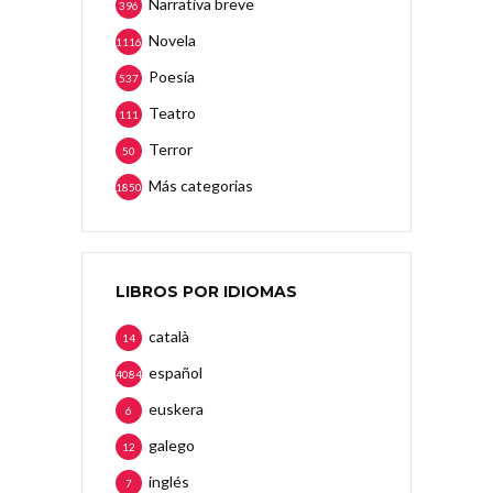
Narrativa breve
396
Novela
1116
Poesía
537
Teatro
111
Terror
50
Más categorias
1850
LIBROS POR IDIOMAS
català
14
español
4084
euskera
6
galego
12
inglés
7