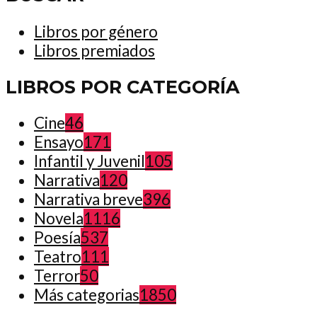
Libros por género
Libros premiados
LIBROS POR CATEGORÍA
Cine
46
Ensayo
171
Infantil y Juvenil
105
Narrativa
120
Narrativa breve
396
Novela
1116
Poesía
537
Teatro
111
Terror
50
Más categorias
1850