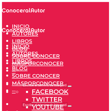
INICIO
AUTORES
LIBROS
INICIO
BLOG
AUTORES
SOBRE CONOCER
LIBROS
MÁSPORCONOCER
BLOG
···
SOBRE CONOCER
MÁSPORCONOCER
···
FACEBOOK
TWITTER
YOUTUBE