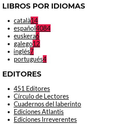
LIBROS POR IDIOMAS
català
14
español
4084
euskera
6
galego
12
inglés
7
portugués
4
EDITORES
451 Editores
Círculo de Lectores
Cuadernos del laberinto
Ediciones Atlantis
Ediciones Irreverentes