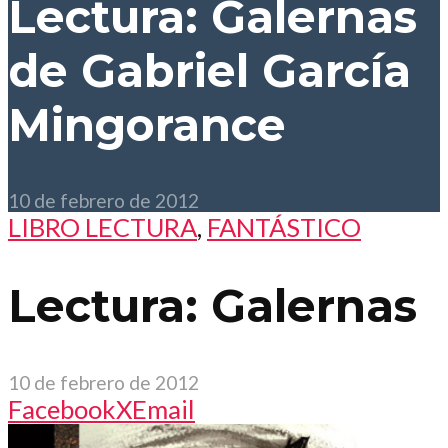
Lectura: Galernas
de Gabriel García
Mingorance
10 de febrero de 2012
LIBRO LECTURA
,
FANTÁSTICO
Lectura: Galernas
10 de febrero de 2012
Facebook
X
Email