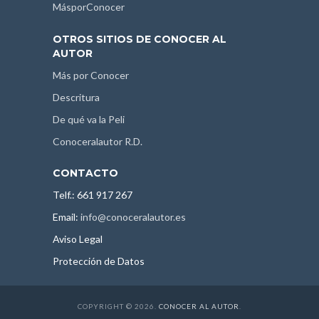
MásporConocer
OTROS SITIOS DE CONOCER AL
AUTOR
Más por Conocer
Descritura
De qué va la Peli
Conoceralautor R.D.
CONTACTO
Telf.: 661 917 267
Email:
info@conoceralautor.es
Aviso Legal
Protección de Datos
COPYRIGHT © 2026.
CONOCER AL AUTOR
.