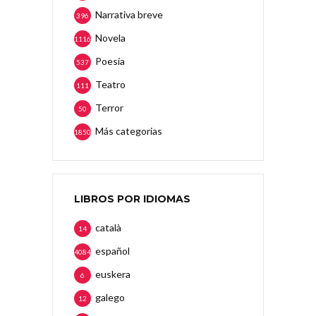
Narrativa breve
396
Novela
1116
Poesía
537
Teatro
111
Terror
50
Más categorias
1850
LIBROS POR IDIOMAS
català
14
español
4084
euskera
6
galego
12