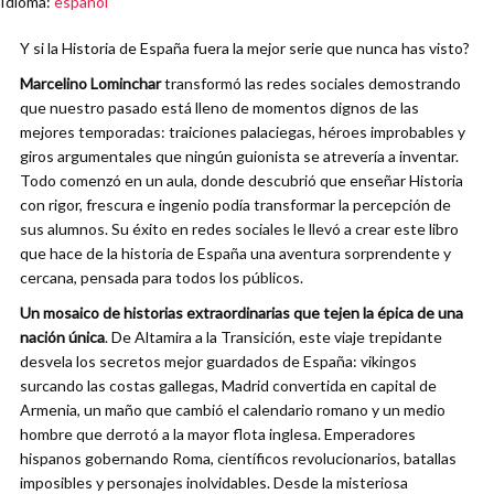
Idioma
:
español
Y si la Historia de España fuera la mejor serie que nunca has visto?
Marcelino Lominchar
transformó las redes sociales demostrando
que nuestro pasado está lleno de momentos dignos de las
mejores temporadas: traiciones palaciegas, héroes improbables y
giros argumentales que ningún guionista se atrevería a inventar.
Todo comenzó en un aula, donde descubrió que enseñar Historia
con rigor, frescura e ingenio podía transformar la percepción de
sus alumnos. Su éxito en redes sociales le llevó a crear este libro
que hace de la historia de España una aventura sorprendente y
cercana, pensada para todos los públicos.
Un mosaico de historias extraordinarias que tejen la épica de una
nación única
. De Altamira a la Transición, este viaje trepidante
desvela los secretos mejor guardados de España: vikingos
surcando las costas gallegas, Madrid convertida en capital de
Armenia, un maño que cambió el calendario romano y un medio
hombre que derrotó a la mayor flota inglesa. Emperadores
hispanos gobernando Roma, científicos revolucionarios, batallas
imposibles y personajes inolvidables. Desde la misteriosa