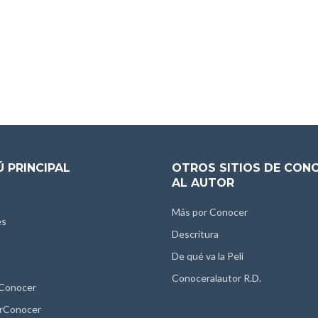
 PRINCIPAL
OTROS SITIOS DE CON
AL AUTOR
Más por Conocer
es
Descritura
De qué va la Peli
Conoceralautor R.D.
 Conocer
rConocer