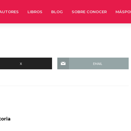
AUTORES
LIBROS
BLOG
SOBRE CONOCER
MÁSPO
X
EMAIL
toria