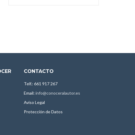
OCER
CONTACTO
Telf.: 661 917 267
Email:
info@conoceralautor.es
Aviso Legal
Protección de Datos