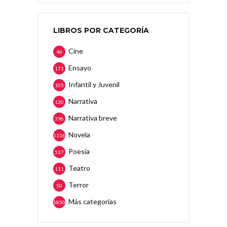
LIBROS POR CATEGORÍA
Cine
46
Ensayo
171
Infantil y Juvenil
105
Narrativa
120
Narrativa breve
396
Novela
1116
Poesía
537
Teatro
111
Terror
50
Más categorias
1850