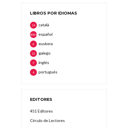
LIBROS POR IDIOMAS
català
14
español
4084
euskera
6
galego
12
inglés
7
portugués
4
EDITORES
451 Editores
Círculo de Lectores