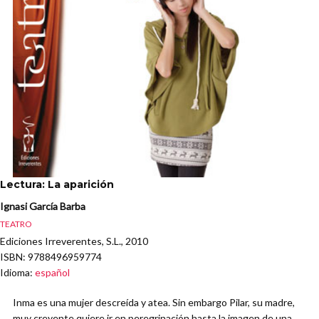
Lectura: La aparición
Ignasi García Barba
TEATRO
Ediciones Irreverentes, S.L., 2010
ISBN
: 9788496959774
Idioma
:
español
Inma es una mujer descreída y atea. Sin embargo Pilar, su madre,
muy creyente quiere ir en peregrinación hasta la imagen de una