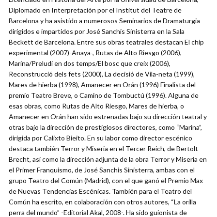
Diplomado en Interpretación por el Institut del Teatre de
Barcelona y ha asistido a numerosos Seminarios de Dramaturgia
dirigidos e impartidos por José Sanchis Sinisterra en la Sala
Beckett de Barcelona. Entre sus obras teatrales destacan El chip
experimental (2007)-Anaya-, Rutas de Alto Riesgo (2006),
Marina/Preludi en dos temps/El bosc que creix (2006),
Reconstrucció dels fets (2000), La decisió de Vila-neta (1999),
Mares de hierba (1998), Amanecer en Orán (1996) Finalista del
premio Teatro Breve, o Camino de Tombuctú (1996). Alguna de
esas obras, como Rutas de Alto Riesgo, Mares de hierba, o
Amanecer en Orán han sido estrenadas bajo su dirección teatral y
otras bajo la dirección de prestigiosos directores, como “Marina”,
dirigida por Calixto Bieito. En su labor como director escénico
destaca también Terror y Miseria en el Tercer Reich, de Bertolt
Brecht, así como la dirección adjunta de la obra Terror y Miseria en
el Primer Franquismo, de José Sanchis Sinisterra, ambas con el
grupo Teatro del Común (Madrid), con el que ganó el Premio Max
de Nuevas Tendencias Escénicas. También para el Teatro del
Común ha escrito, en colaboración con otros autores, “La orilla
perra del mundo” -Editorial Akal, 2008-. Ha sido guionista de