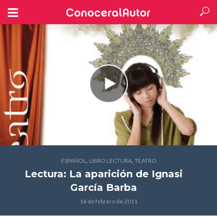
,
,
ESPAÑOL
LIBRO LECTURA
TEATRO
Lectura: La aparición
de Ignasi
García Barba
16 de febrero de 2011