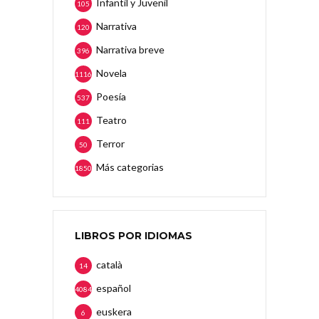
Infantil y Juvenil
105
Narrativa
120
Narrativa breve
396
Novela
1116
Poesía
537
Teatro
111
Terror
50
Más categorias
1850
LIBROS POR IDIOMAS
català
14
español
4084
euskera
6