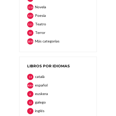
Novela
1116
Poesía
537
Teatro
111
Terror
50
Más categorias
1850
LIBROS POR IDIOMAS
català
14
español
4084
euskera
6
galego
12
inglés
7