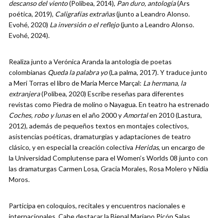
descanso del viento
(Polibea, 2014),
Pan duro, antología
(Ars
poética, 2019),
Caligrafías extrañas
(junto a Leandro Alonso.
Evohé, 2020)
La inversión o el reflejo
(junto a Leandro Alonso.
Evohé, 2024).
Realiza junto a Verónica Aranda la antología de poetas
colombianas
Queda la palabra yo
(La palma, 2017). Y traduce junto
a Meri Torras el libro de Maria Merce Marçal:
La hermana, la
extranjera
(Polibea, 2020) Escribe reseñas para diferentes
revistas como Piedra de molino o Nayagua. En teatro ha estrenado
Coches, robo y lunas
en el año 2000 y
Amortal
en 2010 (Lastura,
2012), además de pequeños textos en montajes colectivos,
asistencias poéticas, dramaturgias y adaptaciones de teatro
clásico, y en especial la creación colectiva
Heridas
, un encargo de
la Universidad Complutense para el Women’s Worlds 08 junto con
las dramaturgas Carmen Losa, Gracia Morales, Rosa Molero y Nidia
Moros.
Participa en coloquios, recitales y encuentros nacionales e
internacionales. Cabe destacar la Bienal Mariano Picón Salas