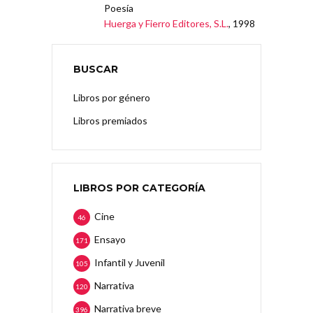
Poesía
Huerga y Fierro Editores, S.L.
, 1998
BUSCAR
Libros por género
Libros premiados
LIBROS POR CATEGORÍA
Cine
46
Ensayo
171
Infantil y Juvenil
105
Narrativa
120
Narrativa breve
396