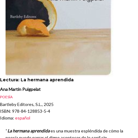
Lectura: La hermana aprendida
Ana Martín Puigpelat
POESÍA
Bartleby Editores, S.L., 2025
ISBN
: 978-84-128853-5-4
Idioma
:
español
“
La hermana aprendida
es una muestra espléndida de cómo la
poesía puede narrar el digno acontecer de lo senil sin