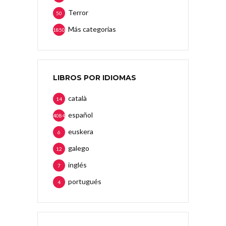
Terror
50
Más categorias
1850
LIBROS POR IDIOMAS
català
14
español
4084
euskera
6
galego
12
inglés
7
portugués
4