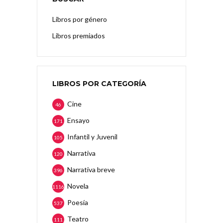
Libros por género
Libros premiados
LIBROS POR CATEGORÍA
Cine
46
Ensayo
171
Infantil y Juvenil
105
Narrativa
120
Narrativa breve
396
Novela
1116
Poesía
537
Teatro
111