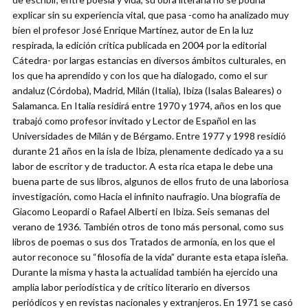
explicar sin su experiencia vital, que pasa -como ha analizado muy
bien el profesor José Enrique Martínez, autor de En la luz
respirada, la edición crítica publicada en 2004 por la editorial
Cátedra- por largas estancias en diversos ámbitos culturales, en
los que ha aprendido y con los que ha dialogado, como el sur
andaluz (Córdoba), Madrid, Milán (Italia), Ibiza (Isalas Baleares) o
Salamanca. En Italia residirá entre 1970 y 1974, años en los que
trabajó como profesor invitado y Lector de Español en las
Universidades de Milán y de Bérgamo. Entre 1977 y 1998 residió
durante 21 años en la isla de Ibiza, plenamente dedicado ya a su
labor de escritor y de traductor. A esta rica etapa le debe una
buena parte de sus libros, algunos de ellos fruto de una laboriosa
investigación, como Hacia el infinito naufragio. Una biografía de
Giacomo Leopardi o Rafael Alberti en Ibiza. Seis semanas del
verano de 1936. También otros de tono más personal, como sus
libros de poemas o sus dos Tratados de armonía, en los que el
autor reconoce su “filosofía de la vida” durante esta etapa isleña.
Durante la misma y hasta la actualidad también ha ejercido una
amplia labor periodística y de crítico literario en diversos
periódicos y en revistas nacionales y extranjeros. En 1971 se casó