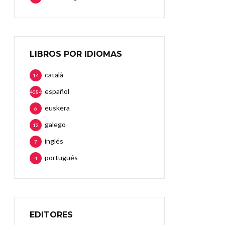
LIBROS POR IDIOMAS
català
14
español
4084
euskera
6
galego
12
inglés
7
portugués
4
EDITORES