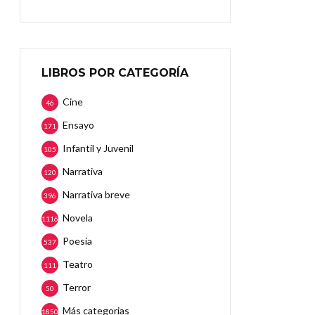
LIBROS POR CATEGORÍA
Cine
46
Ensayo
171
Infantil y Juvenil
105
Narrativa
120
Narrativa breve
396
Novela
1116
Poesía
537
Teatro
111
Terror
50
Más categorias
1850