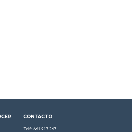
OCER
CONTACTO
Telf.: 661 917 267