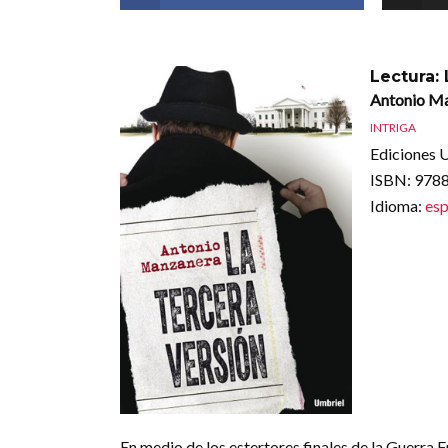
Lectura: 
Antonio M
INTRIGA
Ediciones 
ISBN
: 97
Idioma
:
esp
En medio de los estertores finales de la Guerra 