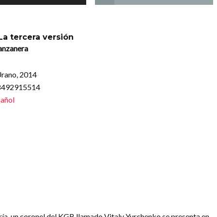
La tercera versión
anzanera
Urano, 2014
88492915514
añol
Fría, un coronel del KGB llamado Vitaly Yurchenko se presenta en