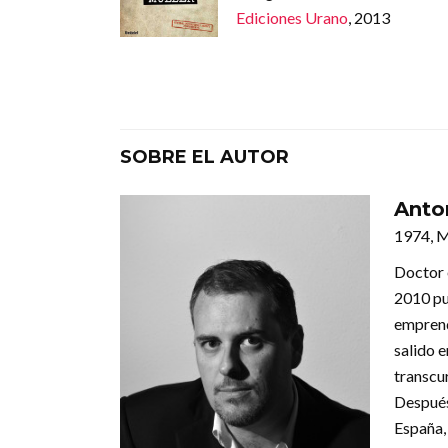
Ediciones Urano
, 2013
SOBRE EL AUTOR
Anto
1974, M
Doctor 
2010 pu
emprend
salido e
transcu
Después 
España, 