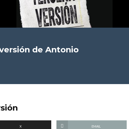
 versión
de Antonio
rsión
X
EMAIL