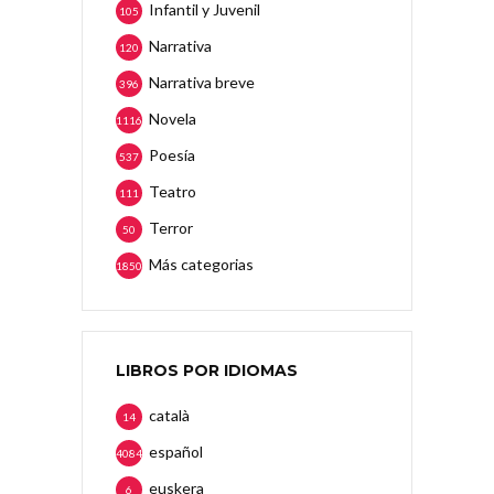
Infantil y Juvenil
105
Narrativa
120
Narrativa breve
396
Novela
1116
Poesía
537
Teatro
111
Terror
50
Más categorias
1850
LIBROS POR IDIOMAS
català
14
español
4084
euskera
6