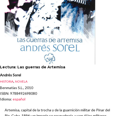
Lectura: Las guerras de Artemisa
Andrés Sorel
,
HISTORIA
NOVELA
Benmatias S.L., 2010
ISBN
: 9788492698080
Idioma
:
español
Artemisa, capital de la trocha y de la guarnición militar de Pinar del
Río, Cuba, 1896: un imperio se resquebraja, y con él los militares