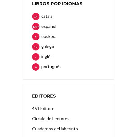
LIBROS POR IDIOMAS
català
14
español
4084
euskera
6
galego
12
inglés
7
portugués
4
EDITORES
451 Editores
Círculo de Lectores
Cuadernos del laberinto