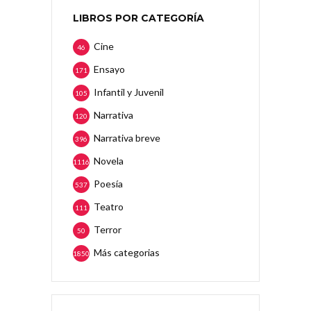
LIBROS POR CATEGORÍA
Cine
46
Ensayo
171
Infantil y Juvenil
105
Narrativa
120
Narrativa breve
396
Novela
1116
Poesía
537
Teatro
111
Terror
50
Más categorias
1850