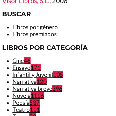
Visor Libros, S.L.
, 2008
BUSCAR
Libros por género
Libros premiados
LIBROS POR CATEGORÍA
Cine
46
Ensayo
171
Infantil y Juvenil
105
Narrativa
120
Narrativa breve
396
Novela
1116
Poesía
537
Teatro
111