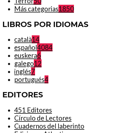
Terror
50
Más categorias
1850
LIBROS POR IDIOMAS
català
14
español
4084
euskera
6
galego
12
inglés
7
portugués
4
EDITORES
451 Editores
Círculo de Lectores
Cuadernos del laberinto