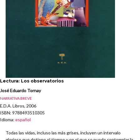
Lectura: Los observatorios
José Eduardo Tornay
NARRATIVA BREVE
E.D.A. Libros, 2006
ISBN
: 9788493510305
Idioma
:
español
Todas las vidas, incluso las más grises, incluyen un intervalo
glorioso que detiene el tiempo y en el que se puede contemplar la