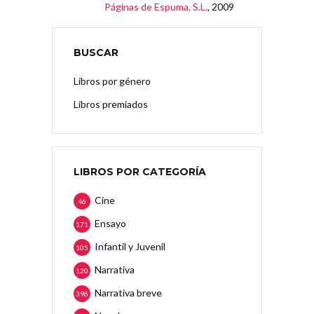
Páginas de Espuma, S.L.
, 2009
BUSCAR
Libros por género
Libros premiados
LIBROS POR CATEGORÍA
Cine
46
Ensayo
171
Infantil y Juvenil
105
Narrativa
120
Narrativa breve
396