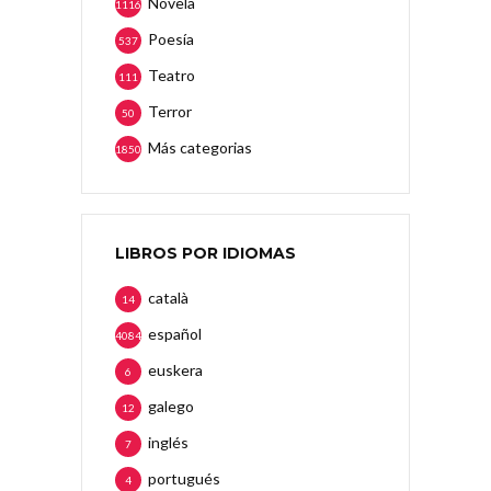
Novela
1116
Poesía
537
Teatro
111
Terror
50
Más categorias
1850
LIBROS POR IDIOMAS
català
14
español
4084
euskera
6
galego
12
inglés
7
portugués
4