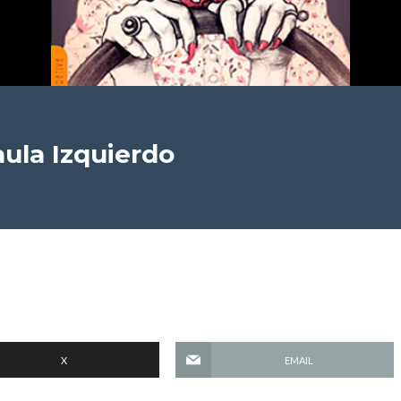
ula Izquierdo
X
EMAIL