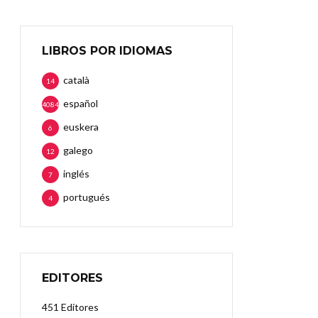
LIBROS POR IDIOMAS
català
14
español
4084
euskera
6
galego
12
inglés
7
portugués
4
EDITORES
451 Editores