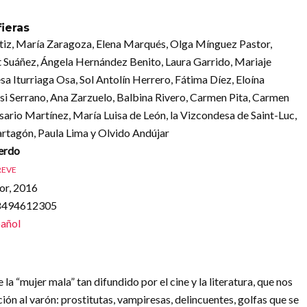
ieras
tiz, María Zaragoza, Elena Marqués, Olga Mínguez Pastor,
 Suáñez, Ángela Hernández Benito, Laura Garrido, Mariaje
sa Iturriaga Osa, Sol Antolín Herrero, Fátima Díez, Eloína
si Serrano, Ana Zarzuelo, Balbina Rivero, Carmen Pita, Carmen
sario Martínez, María Luisa de León, la Vizcondesa de Saint-Luc,
tagón, Paula Lima y Olvido Andújar
ierdo
REVE
or, 2016
88494612305
añol
 la “mujer mala” tan difundido por el cine y la literatura, que nos
ión al varón: prostitutas, vampiresas, delincuentes, golfas que se