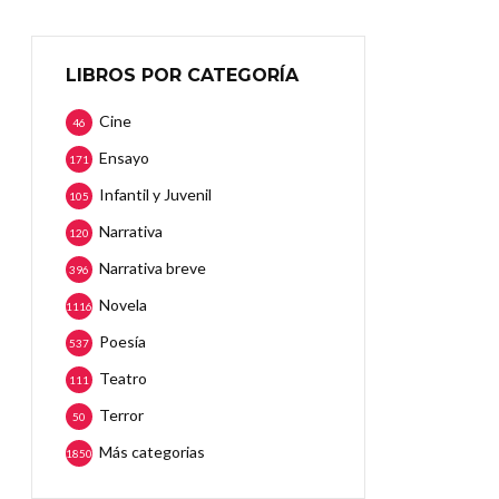
LIBROS POR CATEGORÍA
Cine
46
Ensayo
171
Infantil y Juvenil
105
Narrativa
120
Narrativa breve
396
Novela
1116
Poesía
537
Teatro
111
Terror
50
Más categorias
1850