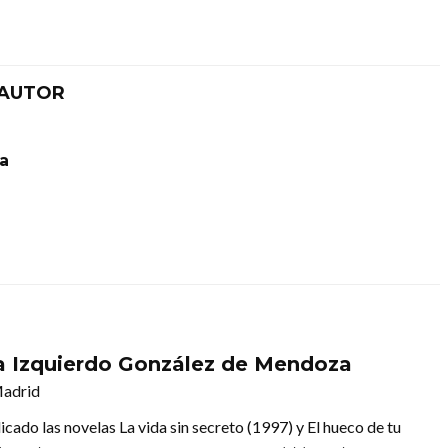
 AUTOR
la
a Izquierdo González de Mendoza
Madrid
cado las novelas La vida sin secreto (1997) y El hueco de tu