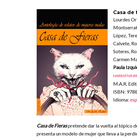
Casa de f
Lourdes Or
Montserrat
López, Tere
Calvete, Ro
Soteres, Ro
Carmen Mar
Paula Izqu
NARRATIVA B
M.A.R. Edit
ISBN
: 97
Idioma
:
esp
Casa de Fieras
pretende dar la vuelta al tópico de
presenta un modelo de mujer que lleva a la perdic