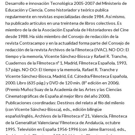
Desarrollo e innovación Tecnológica 2005-2007 del Ministerio de
Educación y Ciencia. Como historiador y teórico publica
regularmente en revistas especializadas desde 1984. Así mismo,
ha publicado artículos en una treintena de libros colectivos. Es
miembro de la de la Asociación Española de Historiadores del Cine
desde 1988. Ha sido miembro del Consejo de redacción de la
revista Contracampo y en la actualidad forma parte del Consejo de
redacción de la revista Archivos de la Filmoteca (IVAC). NO-DO: El
tiempo y la memoria, Vicente Sánchez-Biosca y Rafael R. Tranche,
Cuadernos de la Filmoteca nº 1, Madrid, Filmoteca Española, 1993,
57 págs. NO-DO: El tiempo y la memoria, Rafael R. Tranche y
Vicente Sánchez-Biosca, Madrid, Ed. Cátedra/Filmoteca Española,
2000. Libro (635 pág.) y DVD de 120 min. (8ª edición en 2006).
(Premio Muñoz Suay de la Academia de las Artes y las Ciencias
Cinematográficas de España al mejor libro del año 2000).
Publicaciones coordinadas: Destinos del relato al filo del milenio
(con Vicente Sánchez-Biosca), eds., edición bilingüe
español/inglés, Archivos de la Filmoteca nº 21, Valencia, Filmoteca
de la Generalitat Valenciana/ Filmoteca de Andalucía, octubre
1995. Televisión en España 1956-1996 (con Jaime Barroso), eds.,