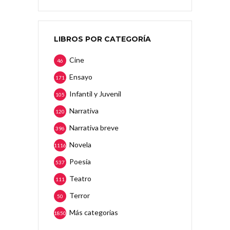
LIBROS POR CATEGORÍA
Cine
46
Ensayo
171
Infantil y Juvenil
105
Narrativa
120
Narrativa breve
396
Novela
1116
Poesía
537
Teatro
111
Terror
50
Más categorias
1850