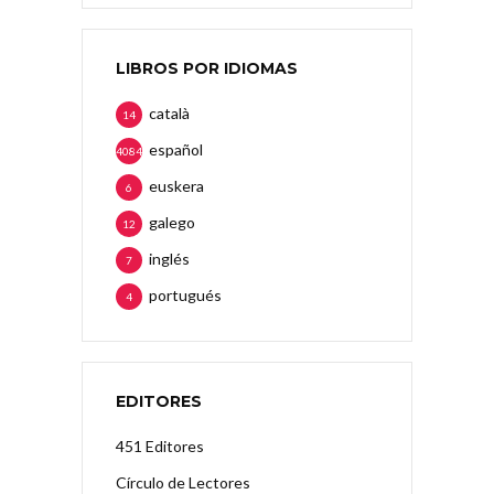
LIBROS POR IDIOMAS
català
14
español
4084
euskera
6
galego
12
inglés
7
portugués
4
EDITORES
451 Editores
Círculo de Lectores