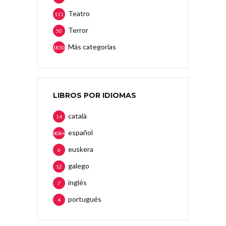
Teatro
111
Terror
50
Más categorias
1850
LIBROS POR IDIOMAS
català
14
español
4084
euskera
6
galego
12
inglés
7
portugués
4