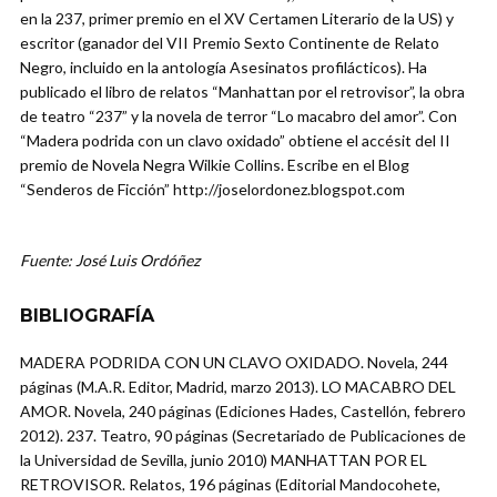
en la 237, primer premio en el XV Certamen Literario de la US) y
escritor (ganador del VII Premio Sexto Continente de Relato
Negro, incluido en la antología Asesinatos profilácticos). Ha
publicado el libro de relatos “Manhattan por el retrovisor”, la obra
de teatro “237” y la novela de terror “Lo macabro del amor”. Con
“Madera podrida con un clavo oxidado” obtiene el accésit del II
premio de Novela Negra Wilkie Collins. Escribe en el Blog
“Senderos de Ficción” http://joselordonez.blogspot.com
Fuente: José Luis Ordóñez
BIBLIOGRAFÍA
MADERA PODRIDA CON UN CLAVO OXIDADO. Novela, 244
páginas (M.A.R. Editor, Madrid, marzo 2013). LO MACABRO DEL
AMOR. Novela, 240 páginas (Ediciones Hades, Castellón, febrero
2012). 237. Teatro, 90 páginas (Secretariado de Publicaciones de
la Universidad de Sevilla, junio 2010) MANHATTAN POR EL
RETROVISOR. Relatos, 196 páginas (Editorial Mandocohete,