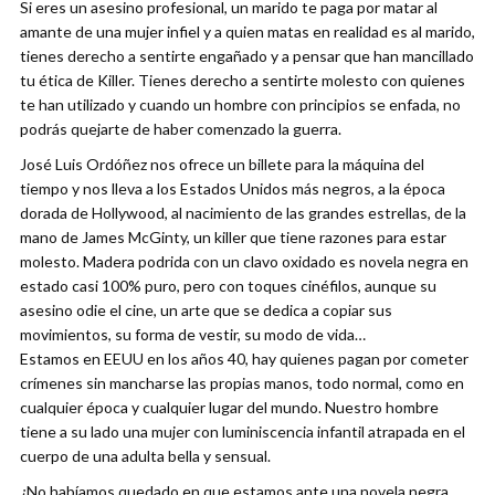
Si eres un asesino profesional, un marido te paga por matar al
amante de una mujer infiel y a quien matas en realidad es al marido,
tienes derecho a sentirte engañado y a pensar que han mancillado
tu ética de Killer. Tienes derecho a sentirte molesto con quienes
te han utilizado y cuando un hombre con principios se enfada, no
podrás quejarte de haber comenzado la guerra.
José Luis Ordóñez nos ofrece un billete para la máquina del
tiempo y nos lleva a los Estados Unidos más negros, a la época
dorada de Hollywood, al nacimiento de las grandes estrellas, de la
mano de James McGinty, un killer que tiene razones para estar
molesto. Madera podrida con un clavo oxidado es novela negra en
estado casi 100% puro, pero con toques cinéfilos, aunque su
asesino odie el cine, un arte que se dedica a copiar sus
movimientos, su forma de vestir, su modo de vida…
Estamos en EEUU en los años 40, hay quienes pagan por cometer
crímenes sin mancharse las propias manos, todo normal, como en
cualquier época y cualquier lugar del mundo. Nuestro hombre
tiene a su lado una mujer con luminiscencia infantil atrapada en el
cuerpo de una adulta bella y sensual.
¿No habíamos quedado en que estamos ante una novela negra