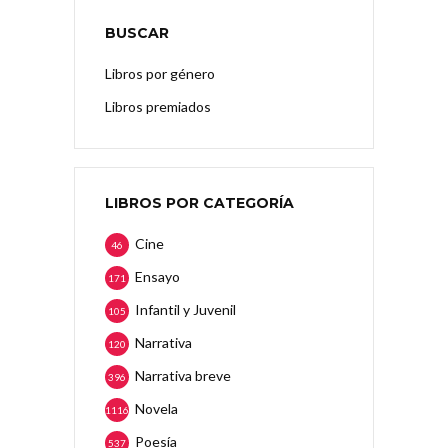
BUSCAR
Libros por género
Libros premiados
LIBROS POR CATEGORÍA
Cine
46
Ensayo
171
Infantil y Juvenil
105
Narrativa
120
Narrativa breve
396
Novela
1116
Poesía
537