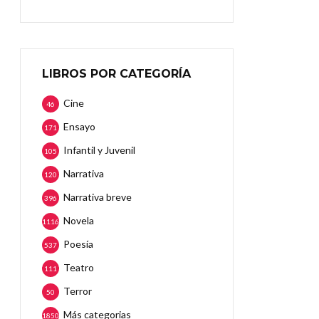
LIBROS POR CATEGORÍA
Cine
46
Ensayo
171
Infantil y Juvenil
105
Narrativa
120
Narrativa breve
396
Novela
1116
Poesía
537
Teatro
111
Terror
50
Más categorias
1850