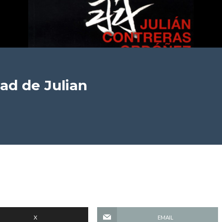
dad
de Julian
X
EMAIL