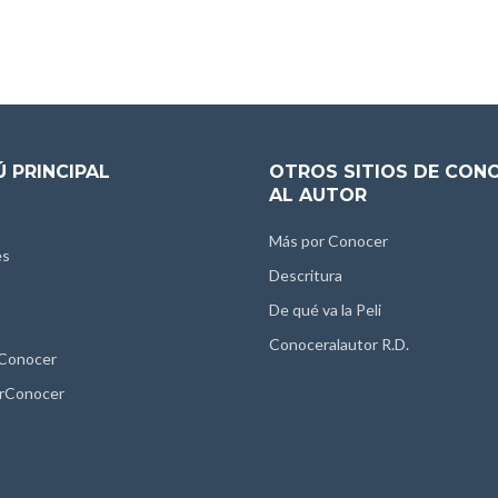
 PRINCIPAL
OTROS SITIOS DE CON
AL AUTOR
Más por Conocer
es
Descritura
De qué va la Peli
Conoceralautor R.D.
 Conocer
rConocer