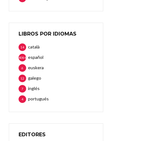
LIBROS POR IDIOMAS
català
14
español
4084
euskera
6
galego
12
inglés
7
portugués
4
EDITORES