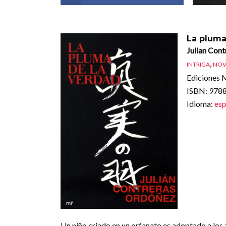
La pluma
Julian Con
,
INTRIGA
NOV
Ediciones M
ISBN
: 97
Idioma
:
esp
Un niño criado en un orfanato es adoptado a los 