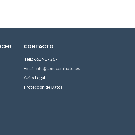
OCER
CONTACTO
Telf.: 661 917 267
Email:
info@conoceralautor.es
Aviso Legal
Protección de Datos