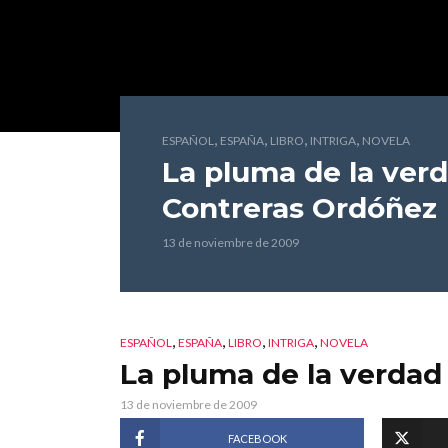
,
,
,
,
ESPAÑOL
ESPAÑA
LIBRO
INTRIGA
NOVELA
La pluma de la ver
Contreras Ordóñez
13 de noviembre de 2009
,
,
,
,
ESPAÑOL
ESPAÑA
LIBRO
INTRIGA
NOVELA
La pluma de la verdad
13 de noviembre de 2009
FACEBOOK