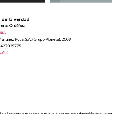
 de la verdad
treras Ordóñez
ELA
artínez Roca, S.A. (Grupo Planeta), 2009
88427035775
añol
14 años por un maestro que le iniciara en una educación exquisita: