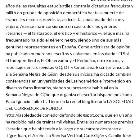
años de las revueltas estudiantiles contra la dictadura franquista y
militó en grupos de oposición democrática hasta la muerte de
Franco. Es escritor, novelista, articulista, apasionado del cine y
viajero. Aunque ha incursionado en casi todos los géneros
literarios ─ el fantástico, el erótico y el histórico ─, el que más ha
frecuentado ha sido el género negro, siendo uno de sus más
genuinos representantes en España. Como articulista de opinión
ha publicado numerosos escritos y columnas en los diarios El Sol,
El Independiente, El Observador y El Periódico, entre otros, y
reportajes en las revistas GQ, DT y Cinemanía. Escritor vinculado
a la Semana Negra de Gijón, desde sus inicios, ha dictado también
conferencias en universidades de Latinoamérica e intervenido en
diversos foros literarios, siendo su presencia habitual en la
Semana Negra de Gijón que organiza el escritor hispano mexicano
Paco Ignacio Taibo II. Tiene en la red el blog literario LA SOLEDAD
DEL CORREDOR DE FONDO
http://lasoledaddelcorredordefondo.blogspot.com, que en un año
ha recibido más de treinta mil visitas. Entre los numerosos premios
literarios que ha obtenido a lo largo de su carrera destacan el
Tigre Juan, el Azorín, La Sonrisa Vertical, Café Gijón y Camilo José