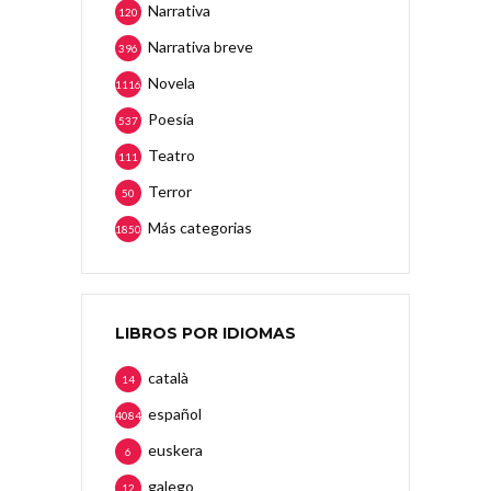
Narrativa
120
Narrativa breve
396
Novela
1116
Poesía
537
Teatro
111
Terror
50
Más categorias
1850
LIBROS POR IDIOMAS
català
14
español
4084
euskera
6
galego
12