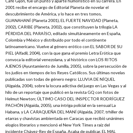
Café Gijón, fue un punto y aparte humorístico en su carrera. En
2001 recibe el encargo de Editorial Planeta de novelar el
descubrimiento de América, y lo hace en tres tomos,
GUANAHANÍ (Planeta 2001), EL FUERTE NAVIDAD (Planeta,
2002), CARIBE (Planeta, 2002), que constituyen la trilogía LA
PÉRDIDA DEL PARAÍSO, editado simultáneamente en España,
Colombia y México y distribuido por todo el continente
latinoamericano. Vuelve al género erótico con EL SABOR DE SU
PIEL (Alfadil, 2004), con la que gana el premio Letra Erótica que
convoca la editorial venezolana, y al histórico con LOS RITOS
AJENOS (Ayuntamiento de Jumilla, 2005), sobre la persecución de
los judíos en tiempos de los Reyes Católicos. Sus últimas novelas
publicadas son todas de género negro: LLUVIA DE NÍQUEL
(Algaida, 2004), sobre la locura adictiva del juego en Las Vegas y al
hilo de un reportaje que publicó en la revista GQ con fotos de
Helmut Newton; ÚLTIMO CASO DEL INSPECTOR RODRÍGUEZ
PACHÓN (Algaida, 2005), una intriga policial en la sensual La
Habana, y LA CARAQUEÑA DEL MANÍ (Algaida, 2007, trhiller de
etarras y chavistas ambientada en Caracas que recibió unánimes
elogios literarios y mencionó el New York Times a raíz del
incidente Chávez-Rey de España. Acaba de publicar, EL MAL