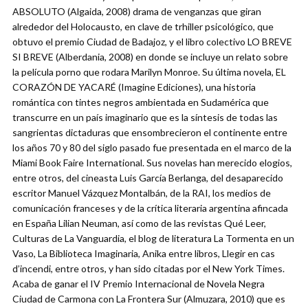
ABSOLUTO (Algaida, 2008) drama de venganzas que giran
alrededor del Holocausto, en clave de trhiller psicológico, que
obtuvo el premio Ciudad de Badajoz, y el libro colectivo LO BREVE
SI BREVE (Alberdania, 2008) en donde se incluye un relato sobre
la película porno que rodara Marilyn Monroe. Su última novela, EL
CORAZÓN DE YACARÉ (Imagine Ediciones), una historia
romántica con tintes negros ambientada en Sudamérica que
transcurre en un país imaginario que es la síntesis de todas las
sangrientas dictaduras que ensombrecieron el continente entre
los años 70 y 80 del siglo pasado fue presentada en el marco de la
Miami Book Faire International. Sus novelas han merecido elogios,
entre otros, del cineasta Luis García Berlanga, del desaparecido
escritor Manuel Vázquez Montalbán, de la RAI, los medios de
comunicación franceses y de la crítica literaria argentina afincada
en España Lilian Neuman, así como de las revistas Qué Leer,
Culturas de La Vanguardia, el blog de literatura La Tormenta en un
Vaso, La Biblioteca Imaginaria, Anika entre libros, Llegir en cas
d’incendi, entre otros, y han sido citadas por el New York Times.
Acaba de ganar el IV Premio Internacional de Novela Negra
Ciudad de Carmona con La Frontera Sur (Almuzara, 2010) que es