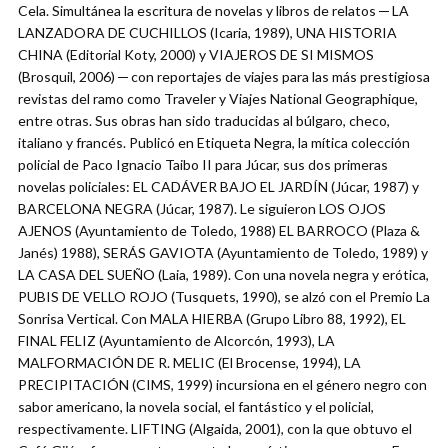
Cela. Simultánea la escritura de novelas y libros de relatos ─ LA
LANZADORA DE CUCHILLOS (Icaria, 1989), UNA HISTORIA
CHINA (Editorial Koty, 2000) y VIAJEROS DE SI MISMOS
(Brosquil, 2006) ─ con reportajes de viajes para las más prestigiosa
revistas del ramo como Traveler y Viajes National Geographique,
entre otras. Sus obras han sido traducidas al búlgaro, checo,
italiano y francés. Publicó en Etiqueta Negra, la mítica colección
policial de Paco Ignacio Taibo II para Júcar, sus dos primeras
novelas policiales: EL CADÁVER BAJO EL JARDÍN (Júcar, 1987) y
BARCELONA NEGRA (Júcar, 1987). Le siguieron LOS OJOS
AJENOS (Ayuntamiento de Toledo, 1988) EL BARROCO (Plaza &
Janés) 1988), SERÁS GAVIOTA (Ayuntamiento de Toledo, 1989) y
LA CASA DEL SUEÑO (Laia, 1989). Con una novela negra y erótica,
PUBIS DE VELLO ROJO (Tusquets, 1990), se alzó con el Premio La
Sonrisa Vertical. Con MALA HIERBA (Grupo Libro 88, 1992), EL
FINAL FELIZ (Ayuntamiento de Alcorcón, 1993), LA
MALFORMACIÓN DE R. MELIC (El Brocense, 1994), LA
PRECIPITACIÓN (CIMS, 1999) incursiona en el género negro con
sabor americano, la novela social, el fantástico y el policial,
respectivamente. LIFTING (Algaida, 2001), con la que obtuvo el