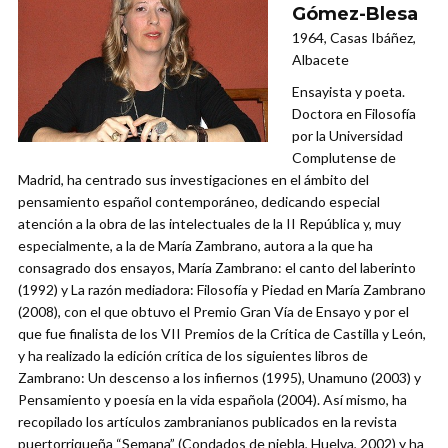
Gómez-Blesa
1964, Casas Ibáñez,
Albacete
Ensayista y poeta.
Doctora en Filosofía
por la Universidad
Complutense de
Madrid, ha centrado sus investigaciones en el ámbito del
pensamiento español contemporáneo, dedicando especial
atención a la obra de las intelectuales de la II República y, muy
especialmente, a la de María Zambrano, autora a la que ha
consagrado dos ensayos, María Zambrano: el canto del laberinto
(1992) y La razón mediadora: Filosofía y Piedad en María Zambrano
(2008), con el que obtuvo el Premio Gran Vía de Ensayo y por el
que fue finalista de los VII Premios de la Crítica de Castilla y León,
y ha realizado la edición crítica de los siguientes libros de
Zambrano: Un descenso a los infiernos (1995), Unamuno (2003) y
Pensamiento y poesía en la vida española (2004). Así mismo, ha
recopilado los artículos zambranianos publicados en la revista
puertorriqueña “Semana” (Condados de niebla, Huelva, 2002) y ha