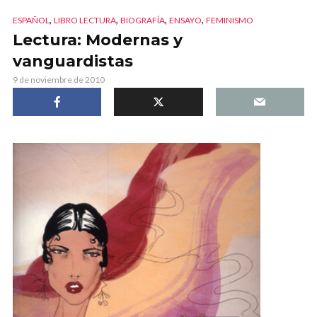
,
,
,
,
ESPAÑOL
LIBRO LECTURA
BIOGRAFÍA
ENSAYO
FEMINISMO
Lectura: Modernas y
vanguardistas
9 de noviembre de 2010