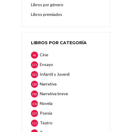
Libros por género
Libros premiados
LIBROS POR CATEGORÍA
Cine
46
Ensayo
171
Infantil y Juvenil
105
Narrativa
120
Narrativa breve
396
Novela
1116
Poesía
537
Teatro
111