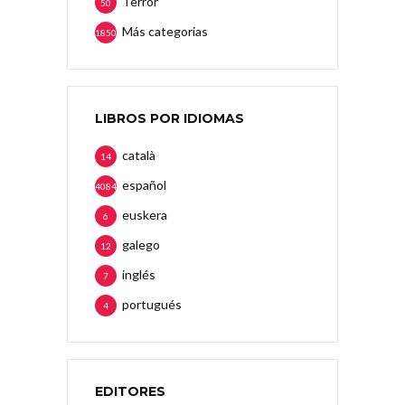
Terror
50
Más categorias
1850
LIBROS POR IDIOMAS
català
14
español
4084
euskera
6
galego
12
inglés
7
portugués
4
EDITORES