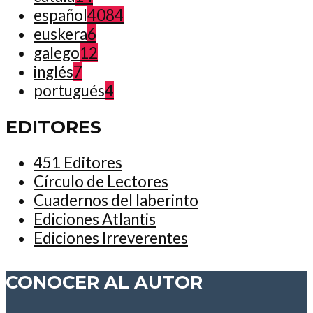
español
4084
euskera
6
galego
12
inglés
7
portugués
4
EDITORES
451 Editores
Círculo de Lectores
Cuadernos del laberinto
Ediciones Atlantis
Ediciones Irreverentes
CONOCER AL AUTOR