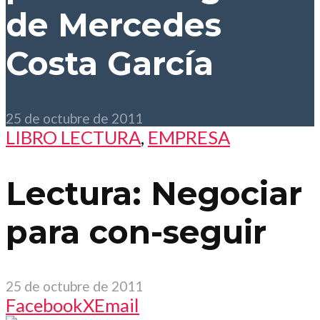
de Mercedes
Costa García
25 de octubre de 2011
LIBRO LECTURA
,
EMPRESA
Lectura: Negociar
para con-seguir
25 de octubre de 2011
Facebook
X
Email