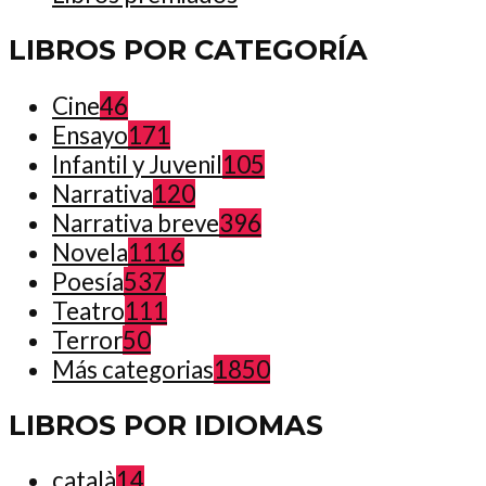
LIBROS POR CATEGORÍA
Cine
46
Ensayo
171
Infantil y Juvenil
105
Narrativa
120
Narrativa breve
396
Novela
1116
Poesía
537
Teatro
111
Terror
50
Más categorias
1850
LIBROS POR IDIOMAS
català
14