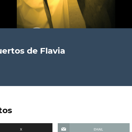
uertos
de Flavia
tos
X
EMAIL