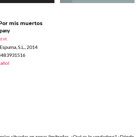
 Por mis muertos
mpany
REVE
Espuma, S.L., 2014
88483931516
añol
torias situadas en zonas limítrofes. ¿Qué es lo verdadero? ¿Dónde