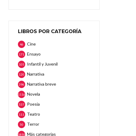
LIBROS POR CATEGORÍA
Cine
46
Ensayo
171
Infantil y Juvenil
105
Narrativa
120
Narrativa breve
396
Novela
1116
Poesía
537
Teatro
111
Terror
50
Más categorias
1850