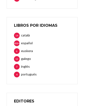
LIBROS POR IDIOMAS
català
14
español
4084
euskera
6
galego
12
inglés
7
portugués
4
EDITORES