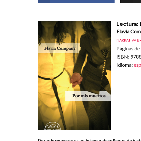
Lectura:
Flavia Co
NARRATIVA B
Páginas de 
ISBN
: 97
Idioma
:
esp
Por mis muertos es un intenso despliegue de his