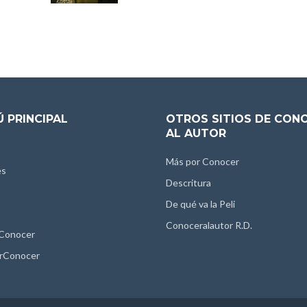
 PRINCIPAL
OTROS SITIOS DE CON
AL AUTOR
Más por Conocer
es
Descritura
De qué va la Peli
Conoceralautor R.D.
 Conocer
rConocer