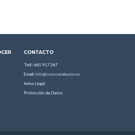
OCER
CONTACTO
Telf.: 661 917 267
Email:
info@conoceralautor.es
Aviso Legal
Protección de Datos