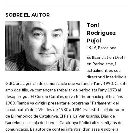
SOBRE EL AUTOR
Toni
Rodríguez
Pujol
1946, Barcelona
És llicenciat en Dret i
en Periodisme, i
actualment és soci
director d’InterMèdia
GdC, una agència de comunicació que va fundar l’any 1990. Casat i
amb dos fills, va començar a treballar de periodista l’any 1973 al
desaparegut El Correo Catalán, on va fer informació política fins
1980. També va dirigir i presentar el programa “Parlament” del
circuit català de TVE, des de 1980 a 1984. Ha estat col·laborador
de El Periódico de Catalunya, El País, La Vanguardia, Diari de
Barcelona, La Hoja del Lunes, Catalunya Ràdio i altres mitjans de
comunicació. És autor de contes infantils, d’un assaig sobre la