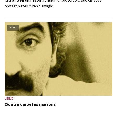
farà emergir una història antiga i un xic tèrbola, que els seus
protagonistes miren d’amagar.
VIDEO
LIBRO
Quatre carpetes marrons