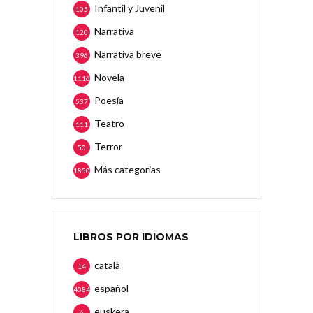
Infantil y Juvenil
105
Narrativa
120
Narrativa breve
396
Novela
1116
Poesía
537
Teatro
111
Terror
50
Más categorias
1850
LIBROS POR IDIOMAS
català
14
español
4084
euskera
6