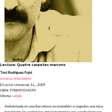
Lectura: Quatre carpetes marrons
Toni Rodríguez Pujol
,
NOVELA
PERIODISMO
El Lector Universal, S.L., 2009
ISBN
: 9788493554590
Idioma
:
català
Ambientada en una Barcelona reconeixible i a vegades una mica
inquietant, les peripècies del protagonista ens condueixen per