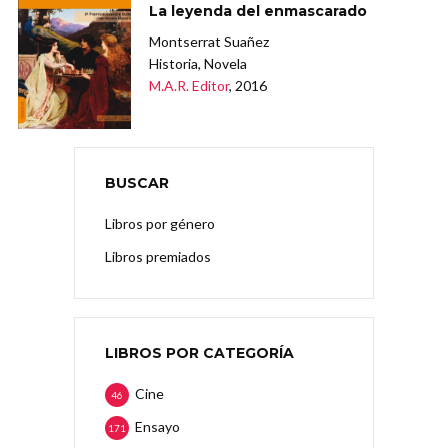
La leyenda del enmascarado
Montserrat Suañez
Historia, Novela
M.A.R. Editor
, 2016
BUSCAR
Libros por género
Libros premiados
LIBROS POR CATEGORÍA
Cine
46
Ensayo
171