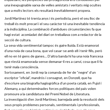
una inexpugnable xarxa de velles amistats i veritats mig ocultes
que a molts lectors els resultarà inevitablement propera.
Jordi Martínez té trenta anys i és periodista, però el seu lloc de
treball és molt precari i el seu caràcter té una inevitable tendència
a la indisciplina. La combinació d’ambdues circumstàncies fa que
hagi estat acomiadat del diari on treballava com a redactor de la
secció de cultura.
La seva vida sentimental tampoc és gaire lluïda. Està enamorat
d’una noia de casa bona, que vol casar-se amb ell i tenir fills, però
ell no en té gens de ganes… D’altra banda hi ha una noia francesa
que n’està enamorada sense demanar-li res a canvi, cosa que li fa
tenir mala consciència.
Sortosament, en Jordi rep la comanda de fer de “negre” d’un
escriptor “oficial”, mandrós i consagrat, en Donzell, que ha
d’escriure una biografia hagiogràfica d’un poeta català, en Pujol i
Alemany, a qui determinades forces polítiques del país volen
promoure a la candidatura del Premi Nobel de Literatura.
La investigació d’en Jordi Martínez, barrejada amb la resolució dels
seus propis problemes personals, sentimentals i professionals,