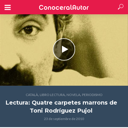
,
,
,
CATALÀ
LIBRO LECTURA
NOVELA
PERIODISMO
Lectura: Quatre carpetes marrons
de
Toni Rodríguez Pujol
23 de septiembre de 2010