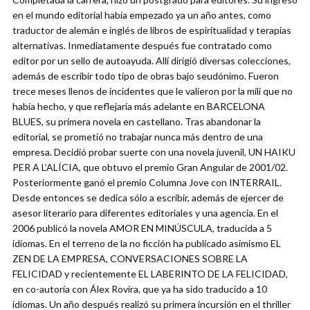
en el mundo editorial había empezado ya un año antes, como
traductor de alemán e inglés de libros de espiritualidad y terapias
alternativas. Inmediatamente después fue contratado como
editor por un sello de autoayuda. Allí dirigió diversas colecciones,
además de escribir todo tipo de obras bajo seudónimo. Fueron
trece meses llenos de incidentes que le valieron por la mili que no
había hecho, y que reflejaría más adelante en BARCELONA
BLUES, su primera novela en castellano. Tras abandonar la
editorial, se prometió no trabajar nunca más dentro de una
empresa. Decidió probar suerte con una novela juvenil, UN HAIKU
PER A L’ALÍCIA, que obtuvo el premio Gran Angular de 2001/02.
Posteriormente ganó el premio Columna Jove con INTERRAIL.
Desde entonces se dedica sólo a escribir, además de ejercer de
asesor literario para diferentes editoriales y una agencia. En el
2006 publicó la novela AMOR EN MINÚSCULA, traducida a 5
idiomas. En el terreno de la no ficción ha publicado asimismo EL
ZEN DE LA EMPRESA, CONVERSACIONES SOBRE LA
FELICIDAD y recientemente EL LABERINTO DE LA FELICIDAD,
en co-autoría con Álex Rovira, que ya ha sido traducido a 10
idiomas. Un año después realizó su primera incursión en el thriller