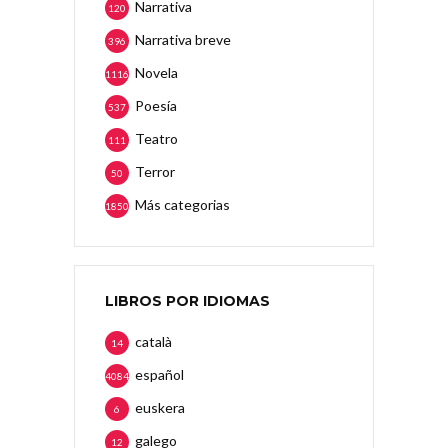
Narrativa
120
Narrativa breve
396
Novela
1116
Poesía
537
Teatro
111
Terror
50
Más categorias
1850
LIBROS POR IDIOMAS
català
14
español
4084
euskera
6
galego
12