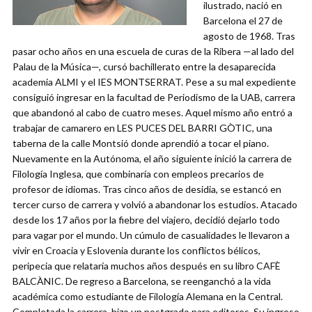
ilustrado, nació en
Barcelona el 27 de
agosto de 1968. Tras
pasar ocho años en una escuela de curas de la Ribera —al lado del
Palau de la Música—, cursó bachillerato entre la desaparecida
academia ALMI y el IES MONTSERRAT. Pese a su mal expediente
consiguió ingresar en la facultad de Periodismo de la UAB, carrera
que abandonó al cabo de cuatro meses. Aquel mismo año entró a
trabajar de camarero en LES PUCES DEL BARRI GÒTIC, una
taberna de la calle Montsió donde aprendió a tocar el piano.
Nuevamente en la Autónoma, el año siguiente inició la carrera de
Filología Inglesa, que combinaría con empleos precarios de
profesor de idiomas. Tras cinco años de desidia, se estancó en
tercer curso de carrera y volvió a abandonar los estudios. Atacado
desde los 17 años por la fiebre del viajero, decidió dejarlo todo
para vagar por el mundo. Un cúmulo de casualidades le llevaron a
vivir en Croacia y Eslovenia durante los conflictos bélicos,
peripecia que relataría muchos años después en su libro CAFÈ
BALCÀNIC. De regreso a Barcelona, se reenganchó a la vida
académica como estudiante de Filología Alemana en la Central.
Completada la carrera, hizo un postgrado para editores. Su ingreso