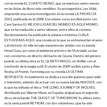
con la novela EL CUARTO REINO, que se mantuvo varios meses
en las listas de libros más vendidos. Su protagonista, Leo Vidal,
emprende una nueva investigación en la novela LA PROFECÍA
2013, publicada en el 2008. Ese mismo curso escribió junto con
Care Santos EL MEJOR LUGAR DEL MUNDO ES AQUÍ MISMO,
que se ha traducido a varios idiomas, entre ellos al coreano.
Recientemente ha publicado la urbana e intimista OJALÁ
ESTUVIERAS AQUÍ, una novela en la que se entremezclan el amor
y el misterio. En ella recoge experiencias vividas con su banda
Hotel Guru, así como el ambiente artístico de l’Astrolabi, un bar
con conciertos en directo del barrio de Gracia. Dentro del género
juvenil, su última obra es EL QUINTO MAGO, un thriller con el
trasfondo de la magia sutil. El otoño de 2009 recibió, junto a Álex
Rovira, el Premio Torrevieja por su novela LA ÚLTIMA
RESPUESTA. Actualmente se dedica a escribir guiones para radio
y televisión, además de actuar con su nueva banda, NIKOSIA, con
la que ha editado el disco THE LONG JOURNEY OF WOLVES,
distribuido por Warner Music en España, al igual que el segundo
disco de la banda THE GHOST OF TOMORROW. Su último éxito
es la serie juvenil RETRUM, con dos volúmenes, que ha sido