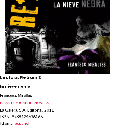
Lectura: Retrum 2
la nieve negra
Francesc Miralles
,
INFANTIL Y JUVENIL
NOVELA
La Galera, S.A. Editorial, 2011
ISBN
: 9788424636166
Idioma
:
español