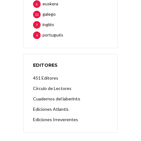
euskera
6
galego
12
inglés
7
portugués
4
EDITORES
451 Editores
Círculo de Lectores
Cuadernos del laberinto
Ediciones Atlantis
Ediciones Irreverentes