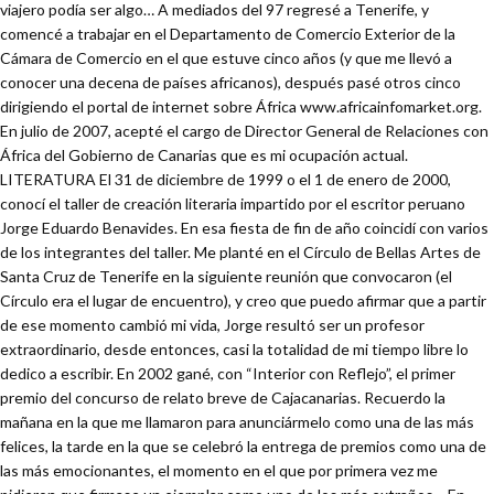
viajero podía ser algo… A mediados del 97 regresé a Tenerife, y
comencé a trabajar en el Departamento de Comercio Exterior de la
Cámara de Comercio en el que estuve cinco años (y que me llevó a
conocer una decena de países africanos), después pasé otros cinco
dirigiendo el portal de internet sobre África www.africainfomarket.org.
En julio de 2007, acepté el cargo de Director General de Relaciones con
África del Gobierno de Canarias que es mi ocupación actual.
LITERATURA El 31 de diciembre de 1999 o el 1 de enero de 2000,
conocí el taller de creación literaria impartido por el escritor peruano
Jorge Eduardo Benavides. En esa fiesta de fin de año coincidí con varios
de los integrantes del taller. Me planté en el Círculo de Bellas Artes de
Santa Cruz de Tenerife en la siguiente reunión que convocaron (el
Círculo era el lugar de encuentro), y creo que puedo afirmar que a partir
de ese momento cambió mi vida, Jorge resultó ser un profesor
extraordinario, desde entonces, casi la totalidad de mi tiempo libre lo
dedico a escribir. En 2002 gané, con “Interior con Reflejo”, el primer
premio del concurso de relato breve de Cajacanarias. Recuerdo la
mañana en la que me llamaron para anunciármelo como una de las más
felices, la tarde en la que se celebró la entrega de premios como una de
las más emocionantes, el momento en el que por primera vez me