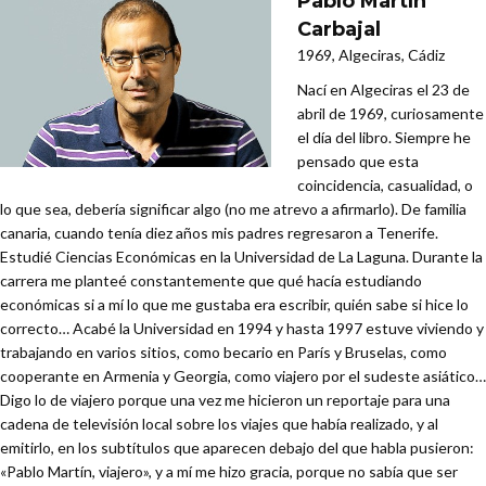
Pablo Martín
Carbajal
1969, Algeciras, Cádiz
Nací en Algeciras el 23 de
abril de 1969, curiosamente
el día del libro. Siempre he
pensado que esta
coincidencia, casualidad, o
lo que sea, debería significar algo (no me atrevo a afirmarlo). De familia
canaria, cuando tenía diez años mis padres regresaron a Tenerife.
Estudié Ciencias Económicas en la Universidad de La Laguna. Durante la
carrera me planteé constantemente que qué hacía estudiando
económicas si a mí lo que me gustaba era escribir, quién sabe si hice lo
correcto… Acabé la Universidad en 1994 y hasta 1997 estuve viviendo y
trabajando en varios sitios, como becario en París y Bruselas, como
cooperante en Armenia y Georgia, como viajero por el sudeste asiático…
Digo lo de viajero porque una vez me hicieron un reportaje para una
cadena de televisión local sobre los viajes que había realizado, y al
emitirlo, en los subtítulos que aparecen debajo del que habla pusieron:
«Pablo Martín, viajero», y a mí me hizo gracia, porque no sabía que ser