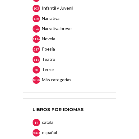
Infantil y Juvenil
105
Narrativa
120
Narrativa breve
396
Novela
1116
Poesía
537
Teatro
111
Terror
50
Más categorias
1850
LIBROS POR IDIOMAS
català
14
español
4084