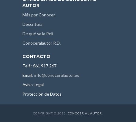
AUTOR
Más por Conocer
Descritura
De qué va la Peli
Conoceralautor R.D.
CONTACTO
Telf.: 661 917 267
Email:
info@conoceralautor.es
Aviso Legal
Protección de Datos
COPYRIGHT © 2026.
CONOCER AL AUTOR
.