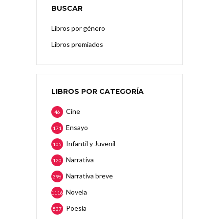
BUSCAR
Libros por género
Libros premiados
LIBROS POR CATEGORÍA
Cine
46
Ensayo
171
Infantil y Juvenil
105
Narrativa
120
Narrativa breve
396
Novela
1116
Poesía
537