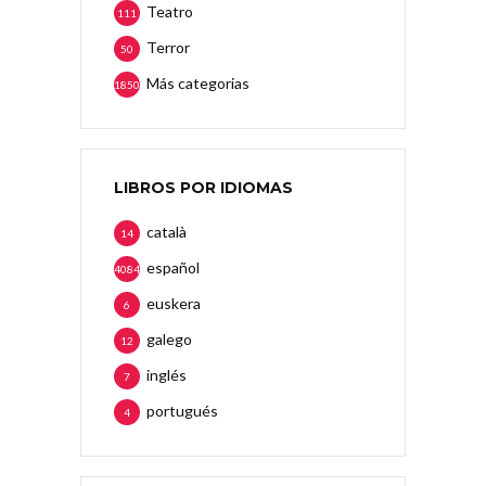
Teatro
111
Terror
50
Más categorias
1850
LIBROS POR IDIOMAS
català
14
español
4084
euskera
6
galego
12
inglés
7
portugués
4