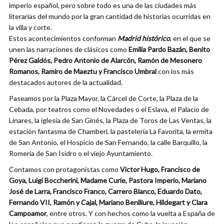
imperio español, pero sobre todo es una de las ciudades más
literarias del mundo por la gran cantidad de historias ocurridas en
la villa y corte.
Estos acontecimientos conforman
Madrid histórico
, en el que se
unen las narraciones de clásicos como
Emilia Pardo Bazán, Benito
Pérez Galdós, Pedro Antonio de Alarcón, Ramón de Mesonero
Romanos, Ramiro de Maeztu y Francisco Umbral
con los más
destacados autores de la actualidad.
Paseamos por la Plaza Mayor, la Cárcel de Corte, la Plaza de la
Cebada, por teatros como el Novedades o el Eslava, el Palacio de
Linares, la iglesia de San Ginés, la Plaza de Toros de Las Ventas, la
estación fantasma de Chamberí, la pastelería La Favorita, la ermita
de San Antonio, el Hospicio de San Fernando, la calle Barquillo, la
Romería de San Isidro o el viejo Ayuntamiento.
Contamos con protagonistas como
Victor Hugo, Francisco de
Goya, Luigi Boccherini, Madame Curie, Pastora Imperio, Mariano
José de Larra, Francisco Franco, Carrero Blanco, Eduardo Dato,
Fernando VII, Ramón y Cajal, Mariano Benlliure, Hildegart y Clara
Campoamor
, entre otros. Y con hechos como la vuelta a España de