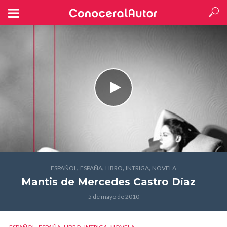
,
,
,
,
ESPAÑOL
ESPAÑA
LIBRO
INTRIGA
NOVELA
Mantis
de Mercedes Castro Díaz
5 de mayo de 2010
,
,
,
,