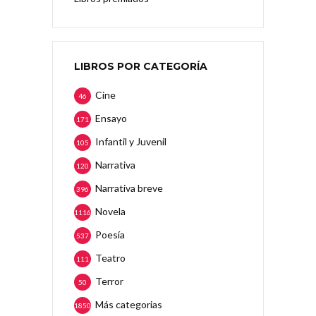
LIBROS POR CATEGORÍA
Cine
46
Ensayo
171
Infantil y Juvenil
105
Narrativa
120
Narrativa breve
396
Novela
1116
Poesía
537
Teatro
111
Terror
50
Más categorias
1850