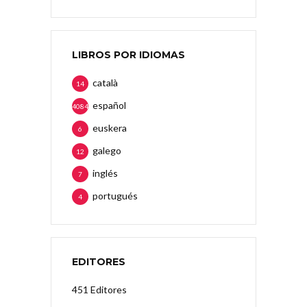
LIBROS POR IDIOMAS
català
14
español
4084
euskera
6
galego
12
inglés
7
portugués
4
EDITORES
451 Editores