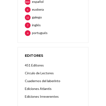
español
4084
euskera
6
galego
12
inglés
7
portugués
4
EDITORES
451 Editores
Círculo de Lectores
Cuadernos del laberinto
Ediciones Atlantis
Ediciones Irreverentes