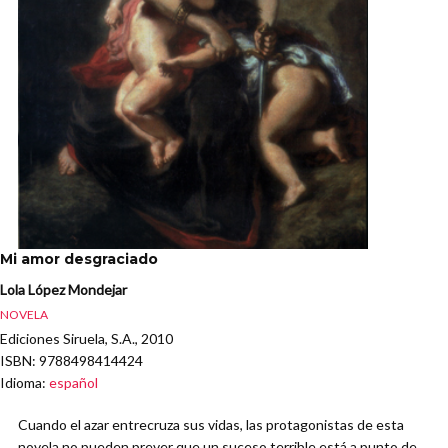
Mi amor desgraciado
Lola López Mondejar
NOVELA
Ediciones Siruela, S.A., 2010
ISBN
: 9788498414424
Idioma
:
español
Cuando el azar entrecruza sus vidas, las protagonistas de esta
novela no pueden prever que un suceso terrible está a punto de