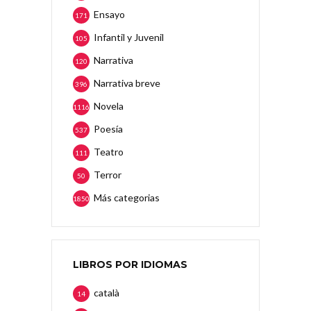
Ensayo
171
Infantil y Juvenil
105
Narrativa
120
Narrativa breve
396
Novela
1116
Poesía
537
Teatro
111
Terror
50
Más categorias
1850
LIBROS POR IDIOMAS
català
14