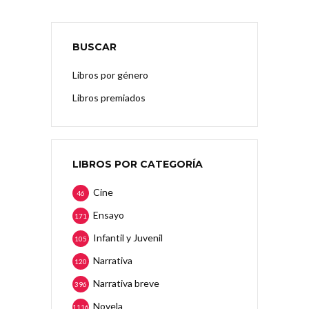
BUSCAR
Libros por género
Libros premiados
LIBROS POR CATEGORÍA
Cine
46
Ensayo
171
Infantil y Juvenil
105
Narrativa
120
Narrativa breve
396
Novela
1116