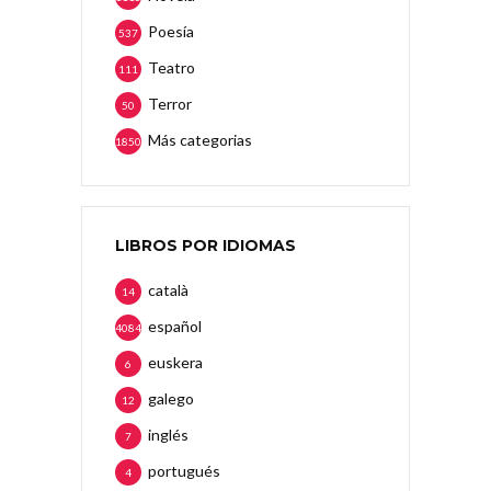
Poesía
537
Teatro
111
Terror
50
Más categorias
1850
LIBROS POR IDIOMAS
català
14
español
4084
euskera
6
galego
12
inglés
7
portugués
4