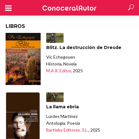
LIBROS
Blitz. La destrucción de Dresde
Vic Echegoyen
Historia, Novela
M.A.R. Editor
, 2025
La llama ebria
Lurdes Martínez
Antología, Poesía
Bartleby Editores, S.L.
, 2025