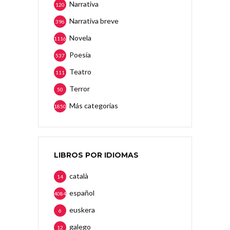
Narrativa
120
Narrativa breve
396
Novela
1116
Poesía
537
Teatro
111
Terror
50
Más categorias
1850
LIBROS POR IDIOMAS
català
14
español
4084
euskera
6
galego
12