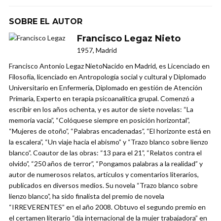
SOBRE EL AUTOR
Francisco Legaz Nieto
1957, Madrid
Francisco Antonio Legaz NietoNacido en Madrid, es Licenciado en
Filosofía, licenciado en Antropología social y cultural y Diplomado
Universitario en Enfermería, Diplomado en gestión de Atención
Primaria, Experto en terapia psicoanalítica grupal. Comenzó a
escribir en los años ochenta, y es autor de siete novelas: “La
memoria vacía”, “Colóquese siempre en posición horizontal”,
“Mujeres de otoño”, “Palabras encadenadas”, “El horizonte está en
la escalera”, “Un viaje hacia el abismo” y “Trazo blanco sobre lienzo
blanco”. Coautor de las obras: “13 para el 21”, “Relatos contra el
olvido”, “250 años de terror”, “Pongamos palabras a la realidad” y
autor de numerosos relatos, artículos y comentarios literarios,
publicados en diversos medios. Su novela “Trazo blanco sobre
lienzo blanco”, ha sido finalista del premio de novela
“IRREVERENTES” en el año 2008. Obtuvo el segundo premio en
el certamen literario “día internacional de la mujer trabajadora” en