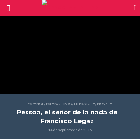
,
,
,
,
ESPAÑOL
ESPAÑA
LIBRO
LITERATURA
NOVELA
Pessoa, el señor de la nada
de
Francisco Legaz
14 de septiembre de 2015