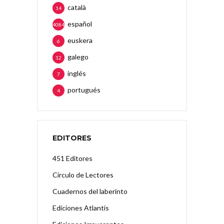
català
14
español
4084
euskera
6
galego
12
inglés
7
portugués
4
EDITORES
451 Editores
Círculo de Lectores
Cuadernos del laberinto
Ediciones Atlantis