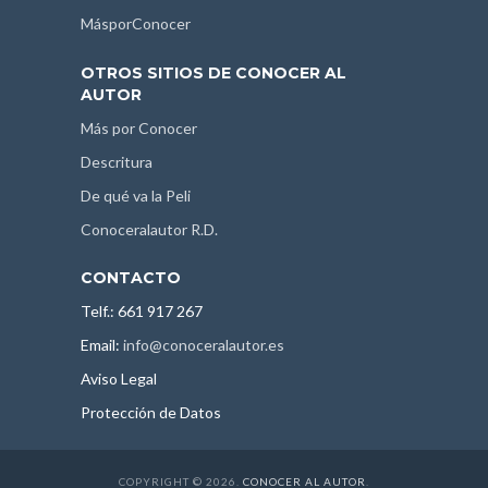
MásporConocer
OTROS SITIOS DE CONOCER AL
AUTOR
Más por Conocer
Descritura
De qué va la Peli
Conoceralautor R.D.
CONTACTO
Telf.: 661 917 267
Email:
info@conoceralautor.es
Aviso Legal
Protección de Datos
COPYRIGHT © 2026.
CONOCER AL AUTOR
.