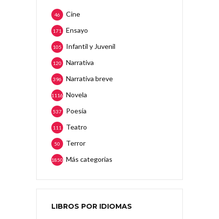
Cine
46
Ensayo
171
Infantil y Juvenil
105
Narrativa
120
Narrativa breve
396
Novela
1116
Poesía
537
Teatro
111
Terror
50
Más categorias
1850
LIBROS POR IDIOMAS