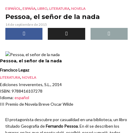
,
,
,
,
ESPAÑOL
ESPAÑA
LIBRO
LITERATURA
NOVELA
Pessoa, el señor de la nada
14 de septiembre de 2015
Pessoa, el señor de la nada
Francisco Legaz
,
LITERATURA
NOVELA
Ediciones Irreverentes, S.L., 2014
ISBN
: 9788416107278
Idioma
:
español
III Premio de Novela Breve Oscar Wilde
El protagonista descubre por casualidad en una biblioteca, un libro
titulado Geografía de
Fernando Pessoa
. En él se describen los
lugares en los que el poeta vivió, escribió, paseó y murió, todos