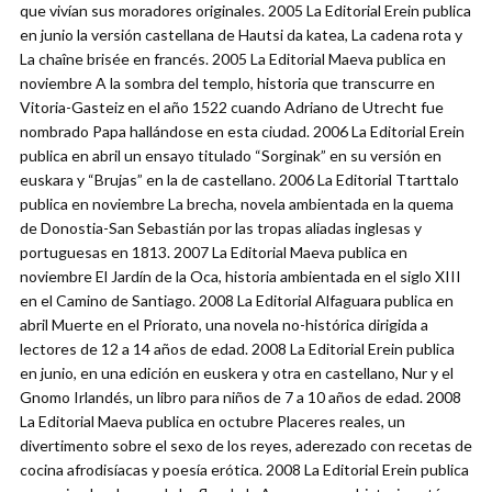
que vivían sus moradores originales. 2005 La Editorial Erein publica
en junio la versión castellana de Hautsi da katea, La cadena rota y
La chaîne brisée en francés. 2005 La Editorial Maeva publica en
noviembre A la sombra del templo, historia que transcurre en
Vitoria-Gasteiz en el año 1522 cuando Adriano de Utrecht fue
nombrado Papa hallándose en esta ciudad. 2006 La Editorial Erein
publica en abril un ensayo titulado “Sorginak” en su versión en
euskara y “Brujas” en la de castellano. 2006 La Editorial Ttarttalo
publica en noviembre La brecha, novela ambientada en la quema
de Donostia-San Sebastián por las tropas aliadas inglesas y
portuguesas en 1813. 2007 La Editorial Maeva publica en
noviembre El Jardín de la Oca, historia ambientada en el siglo XIII
en el Camino de Santiago. 2008 La Editorial Alfaguara publica en
abril Muerte en el Priorato, una novela no-histórica dirigida a
lectores de 12 a 14 años de edad. 2008 La Editorial Erein publica
en junio, en una edición en euskera y otra en castellano, Nur y el
Gnomo Irlandés, un libro para niños de 7 a 10 años de edad. 2008
La Editorial Maeva publica en octubre Placeres reales, un
divertimento sobre el sexo de los reyes, aderezado con recetas de
cocina afrodisíacas y poesía erótica. 2008 La Editorial Erein publica