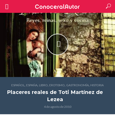
,
,
,
,
,
ESPAÑOL
ESPAÑA
LIBRO
EROTISMO
GASTRONOMÍA
HISTORIA
Placeres reales
de Toti Martínez de
Lezea
4 de agosto de 2010