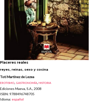
Placeres reales
reyes, reinas, sexo y cocina
Toti Martínez de Lezea
,
,
EROTISMO
GASTRONOMÍA
HISTORIA
Ediciones Maeva, S.A., 2008
ISBN
: 9788496748705
Idioma
:
español