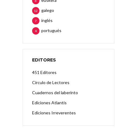
euskera
6
galego
12
inglés
7
portugués
4
EDITORES
451 Editores
Círculo de Lectores
Cuadernos del laberinto
Ediciones Atlantis
Ediciones Irreverentes