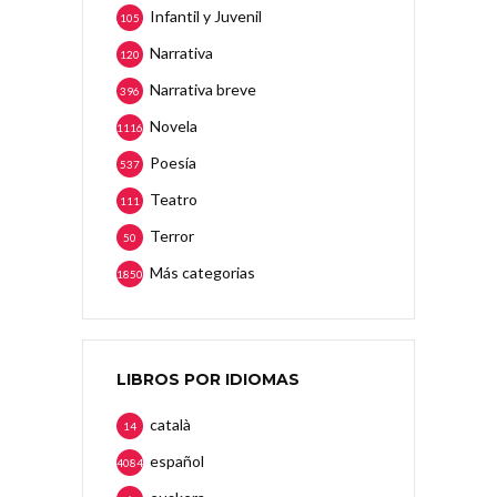
Infantil y Juvenil
105
Narrativa
120
Narrativa breve
396
Novela
1116
Poesía
537
Teatro
111
Terror
50
Más categorias
1850
LIBROS POR IDIOMAS
català
14
español
4084