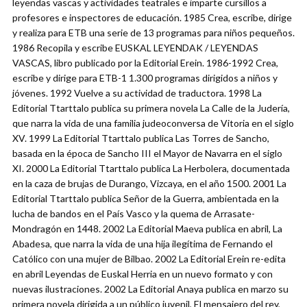
leyendas vascas y actividades teatrales e imparte cursillos a
profesores e inspectores de educación. 1985 Crea, escribe, dirige
y realiza para ETB una serie de 13 programas para niños pequeños.
1986 Recopila y escribe EUSKAL LEYENDAK / LEYENDAS
VASCAS, libro publicado por la Editorial Erein. 1986-1992 Crea,
escribe y dirige para ETB-1 1.300 programas dirigidos a niños y
jóvenes. 1992 Vuelve a su actividad de traductora. 1998 La
Editorial Ttarttalo publica su primera novela La Calle de la Judería,
que narra la vida de una familia judeoconversa de Vitoria en el siglo
XV. 1999 La Editorial Ttarttalo publica Las Torres de Sancho,
basada en la época de Sancho III el Mayor de Navarra en el siglo
XI. 2000 La Editorial Ttarttalo publica La Herbolera, documentada
en la caza de brujas de Durango, Vizcaya, en el año 1500. 2001 La
Editorial Ttarttalo publica Señor de la Guerra, ambientada en la
lucha de bandos en el País Vasco y la quema de Arrasate-
Mondragón en 1448. 2002 La Editorial Maeva publica en abril, La
Abadesa, que narra la vida de una hija ilegítima de Fernando el
Católico con una mujer de Bilbao. 2002 La Editorial Erein re-edita
en abril Leyendas de Euskal Herria en un nuevo formato y con
nuevas ilustraciones. 2002 La Editorial Anaya publica en marzo su
primera novela dirigida a un público juvenil, El mensajero del rey,