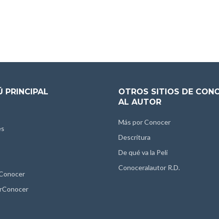
 PRINCIPAL
OTROS SITIOS DE CON
AL AUTOR
Más por Conocer
es
Descritura
De qué va la Peli
Conoceralautor R.D.
 Conocer
rConocer