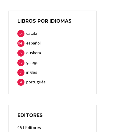
LIBROS POR IDIOMAS
català
14
español
4084
euskera
6
galego
12
inglés
7
portugués
4
EDITORES
451 Editores