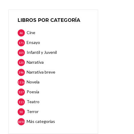
LIBROS POR CATEGORÍA
Cine
46
Ensayo
171
Infantil y Juvenil
105
Narrativa
120
Narrativa breve
396
Novela
1116
Poesía
537
Teatro
111
Terror
50
Más categorias
1850