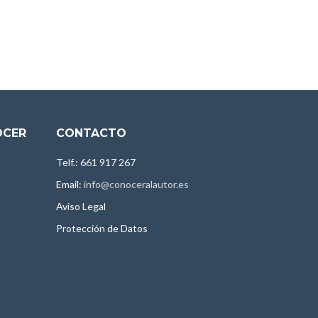
OCER
CONTACTO
Telf.: 661 917 267
Email:
info@conoceralautor.es
Aviso Legal
Protección de Datos