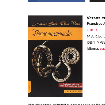
Versos 
Francisco J
INTRIGA
M.A.R. Edit
ISBN
: 97
Idioma
:
esp
Novela negra y criminal que va más allá de los cá