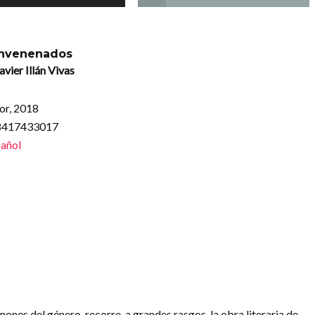
envenenados
avier Illán Vivas
or, 2018
88417433017
añol
nones del género, recorre, a grandes rasgos, la obra literaria de