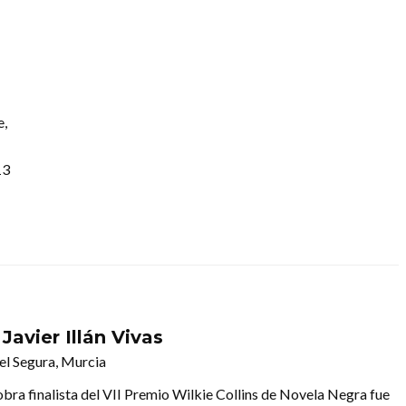
e,
13
Javier Illán Vivas
el Segura, Murcia
 obra finalista del VII Premio Wilkie Collins de Novela Negra fue