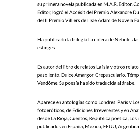
su primera novela publicada en M.A.R. Editor. C
Editor, logró el Accésit del Premio Alexandre D
del II Premio Villiers de l’Isle Adam de Novela Fa
Ha publicado la trilogía La cólera de Nébulos las 
esfinges.
Es autor del libro de relatos La isla y otros rel
paso lento, Dulce Amargor, Crepusculario, Témpo
Vendôme. Su poesía ha sido traducida al árabe.
Aparece en antologías como Londres, París y Los 
fotoeróticos, de Ediciones Irreverentes y en Ana
desde La Rioja, Cuentos, República poética, Los 
publicados en España, México, EEUU, Argentina 