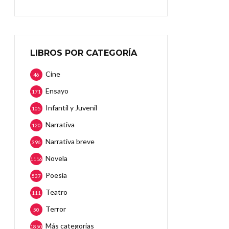
LIBROS POR CATEGORÍA
Cine
46
Ensayo
171
Infantil y Juvenil
105
Narrativa
120
Narrativa breve
396
Novela
1116
Poesía
537
Teatro
111
Terror
50
Más categorias
1850