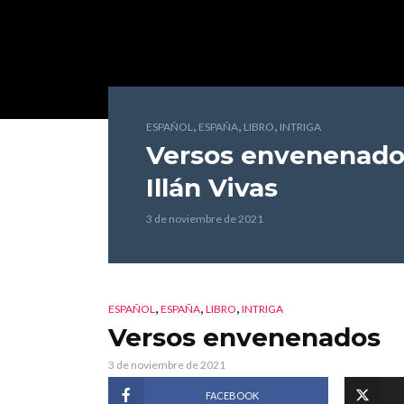
,
,
,
ESPAÑOL
ESPAÑA
LIBRO
INTRIGA
Versos envenenado
Illán Vivas
3 de noviembre de 2021
,
,
,
ESPAÑOL
ESPAÑA
LIBRO
INTRIGA
Versos envenenados
3 de noviembre de 2021
FACEBOOK