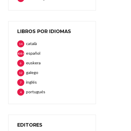
LIBROS POR IDIOMAS
català
14
español
4084
euskera
6
galego
12
inglés
7
portugués
4
EDITORES