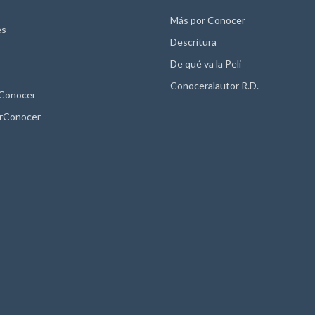
Más por Conocer
es
Descritura
De qué va la Peli
Conoceralautor R.D.
 Conocer
rConocer