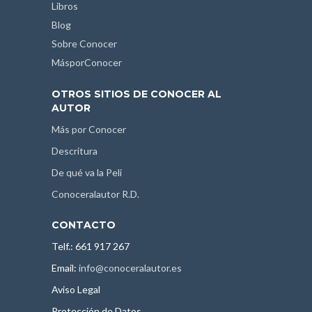
Libros
Blog
Sobre Conocer
MásporConocer
OTROS SITIOS DE CONOCER AL
AUTOR
Más por Conocer
Descritura
De qué va la Peli
Conoceralautor R.D.
CONTACTO
Telf.: 661 917 267
Email:
info@conoceralautor.es
Aviso Legal
Protección de Datos