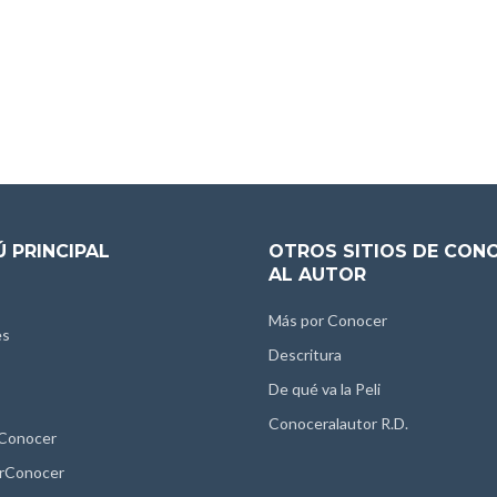
 PRINCIPAL
OTROS SITIOS DE CON
AL AUTOR
Más por Conocer
es
Descritura
De qué va la Peli
Conoceralautor R.D.
 Conocer
rConocer