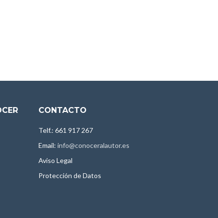
OCER
CONTACTO
Telf.: 661 917 267
Email:
info@conoceralautor.es
Aviso Legal
Protección de Datos