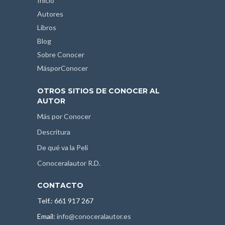
Inicio
Autores
Libros
Blog
Sobre Conocer
MásporConocer
OTROS SITIOS DE CONOCER AL
AUTOR
Más por Conocer
Descritura
De qué va la Peli
Conoceralautor R.D.
CONTACTO
Telf.: 661 917 267
Email:
info@conoceralautor.es