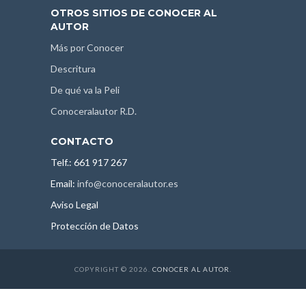
OTROS SITIOS DE CONOCER AL
AUTOR
Más por Conocer
Descritura
De qué va la Peli
Conoceralautor R.D.
CONTACTO
Telf.: 661 917 267
Email:
info@conoceralautor.es
Aviso Legal
Protección de Datos
COPYRIGHT © 2026.
CONOCER AL AUTOR
.