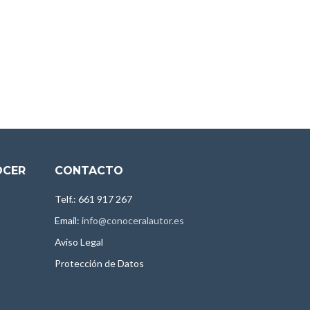
OCER
CONTACTO
Telf.: 661 917 267
Email:
info@conoceralautor.es
Aviso Legal
Protección de Datos