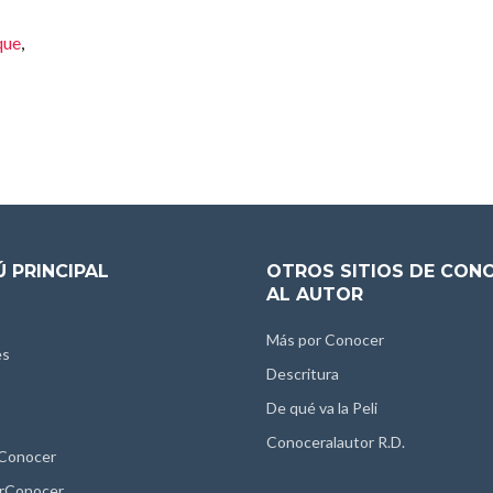
que
,
 PRINCIPAL
OTROS SITIOS DE CON
AL AUTOR
Más por Conocer
es
Descritura
De qué va la Peli
Conoceralautor R.D.
 Conocer
rConocer