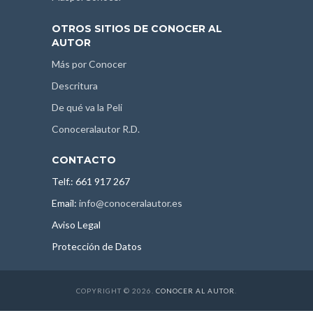
OTROS SITIOS DE CONOCER AL
AUTOR
Más por Conocer
Descritura
De qué va la Peli
Conoceralautor R.D.
CONTACTO
Telf.: 661 917 267
Email:
info@conoceralautor.es
Aviso Legal
Protección de Datos
COPYRIGHT © 2026.
CONOCER AL AUTOR
.