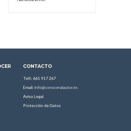
OCER
CONTACTO
Telf.: 661 917 267
Email:
info@conoceralautor.es
Aviso Legal
Protección de Datos