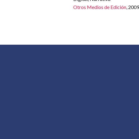
Otros Medios de Edición
, 200
CONOCER AL AUTOR
MENÚ
Conocer al Autor es un proyecto de
Inicio
difusión y promoción de la creación en
Autor
el ámbito iberoamericano organizado en
torno a los comentarios audiovisuales
Libros
que los autores realizan de su propia
Blog
obra.
Sobre
Máspo