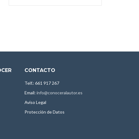
OCER
CONTACTO
Telf.: 661 917 267
Email:
info@conoceralautor.es
Aviso Legal
Protección de Datos