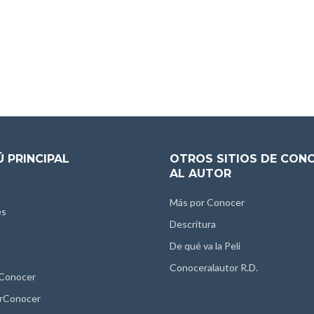
 PRINCIPAL
OTROS SITIOS DE CON
AL AUTOR
Más por Conocer
es
Descritura
De qué va la Peli
Conoceralautor R.D.
 Conocer
rConocer